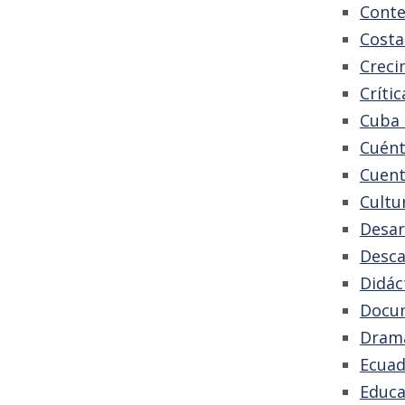
Cont
Costa
Creci
Crític
Cuba 
Cuént
Cuen
Cultu
Desar
Desca
Didác
Docu
Dram
Ecuad
Educa