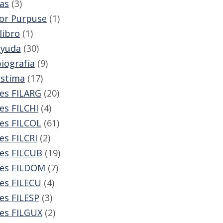
tas
(3)
for Purpuse
(1)
libro
(1)
ayuda
(30)
iografía
(9)
stima
(17)
es FILARG
(20)
es FILCHI
(4)
es FILCOL
(61)
es FILCRI
(2)
es FILCUB
(19)
res FILDOM
(7)
es FILECU
(4)
es FILESP
(3)
es FILGUX
(2)