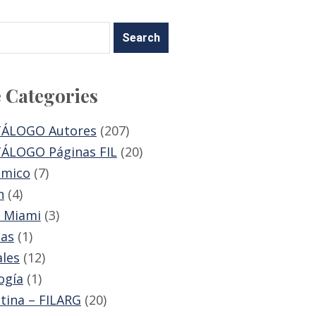
 Categories
TÁLOGO Autores
(207)
ÁLOGO Páginas FIL
(20)
émico
(7)
n
(4)
 Miami
(3)
zas
(1)
les
(12)
ogía
(1)
tina – FILARG
(20)