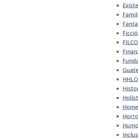
Exist
Famil
Fanta
Ficci
FILCO
Finan
Fund
Guate
HHLO
Histo
Holíst
Home
Horro
Humo
Inclu