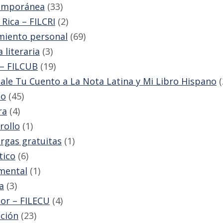
emporánea
(33)
 Rica – FILCRI
(2)
miento personal
(69)
a literaria
(3)
– FILCUB
(19)
ale Tu Cuento a La Nota Latina y Mi Libro Hispano
(
to
(45)
ra
(4)
rollo
(1)
rgas gratuitas
(1)
tico
(6)
mental
(1)
a
(3)
or – FILECU
(4)
ción
(23)