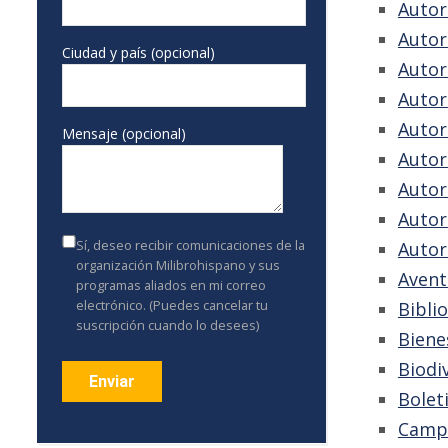
Autor
Autor
Ciudad y país (opcional)
Autor
Autor
Autor
Mensaje (opcional)
Autor
Autor
Autor
Sí, deseo recibir comunicaciones de la
Autor
organización Milibrohispano y sus
Avent
programas aliados en mi correo
electrónico. (Puedes cancelar tu
Bibli
suscripción cuando lo desees)
Biene
Biodi
Bolet
Camp
Constant