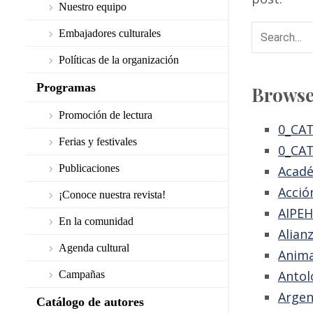
Nuestro equipo
Embajadores culturales
Políticas de la organización
Programas
Browse
Promoción de lectura
0_CA
Ferias y festivales
0_CAT
Publicaciones
Acad
Acció
¡Conoce nuestra revista!
AIPEH
En la comunidad
Alian
Agenda cultural
Anima
Antol
Campañas
Argen
Catálogo de autores