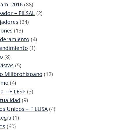
iami 2016
(88)
lvador – FILSAL
(2)
jadores
(24)
iones
(13)
deramiento
(4)
endimiento
(1)
o
(8)
vistas
(5)
o Milibrohispano
(12)
smo
(4)
a – FILESP
(3)
itualidad
(9)
os Unidos – FILUSA
(4)
tegia
(1)
os
(60)