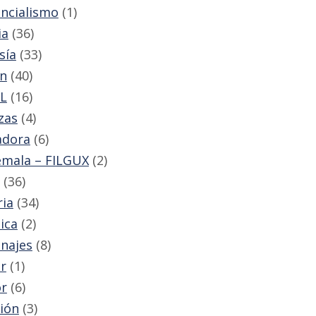
encialismo
(1)
ia
(36)
sía
(33)
ón
(40)
L
(16)
zas
(4)
adora
(6)
mala – FILGUX
(2)
(36)
ria
(34)
ica
(2)
najes
(8)
r
(1)
r
(6)
sión
(3)