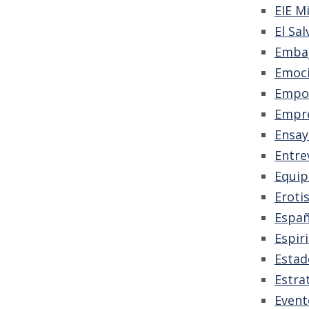
EIE M
El Sa
Emba
Emoc
Empo
Empr
Ensay
Entre
Equip
Eroti
Españ
Espir
Estad
Estra
Event