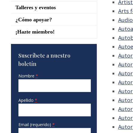
Artis
Talleres y eventos
Arts 
Audio
¿Cómo apoyar?
Auto
¡Hazte miembro!
Autob
Autoe
Suscríbete a nuestro
Autor
boletín
Autor
Autor
Nombre
*
Autor
Autor
Auto
Apellido
*
Autor
Autor
Email (requerido)
*
Autor