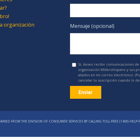
ar?
bro!
 la organización
Mensaje (opcional)
Sí, deseo recibir comunicaciones de 
organización Milibrohispano y sus p
aliados en mi correo electrónico. (P
cancelar tu suscripción cuando lo de
Constant
Contact
AINED FROM THE DIVISION OF CONSUMER SERVICES BY CALLING TOLL-FREE (1‑800‑HELP‑F
Use.
Please
leave