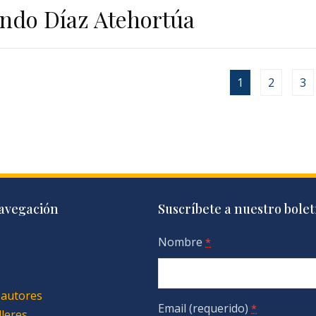
ndo Díaz Atehortúa
1
2
3
avegación
Suscríbete a nuestro bolet
Nombre
*
 autores
Email (requerido)
*
lleres