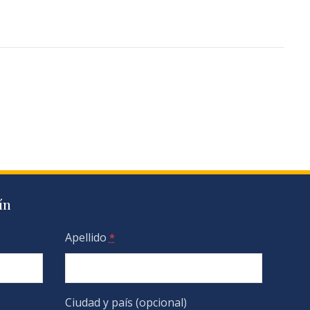
ín
Apellido
*
Ciudad y país (opcional)