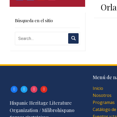
Orla
Búsqueda en el sitio
Menú de n
Inicio
facebook
twitter
instagram
youtube
Nosotros
Programas
Hispanic Heritage Literature
Catálogo de
Organization / Milibrohispano
Eventos y ta