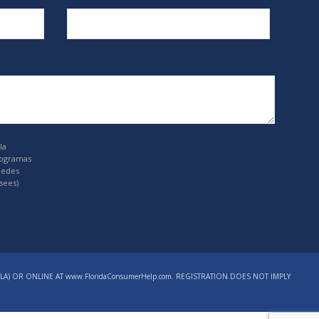
la
rogramas
uedes
sees)
LA) OR ONLINE AT www.FloridaConsumerHelp.com. REGISTRATION DOES NOT IMPLY