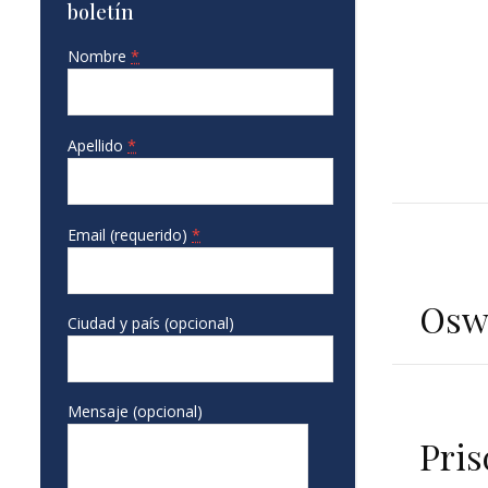
boletín
Nombre
*
Apellido
*
Email (requerido)
*
Oswa
Ciudad y país (opcional)
Mensaje (opcional)
Pris