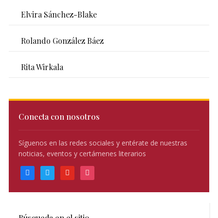
Elvira Sánchez-Blake
Rolando González Báez
Rita Wirkala
Conecta con nosotros
Síguenos en las redes sociales y entérate de nuestras
noticias, eventos y certámenes literarios
facebook
twitter
youtube
instagram
Búsqueda en el sitio