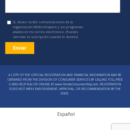
Sí, deseo recibir comunicaciones de la
organización Milibrohispano y sus programas
aliados en mi correo electrónico. (Puedes
cancelar tu suscripción cuando lo desees)
Constant
Contact
A COPY OF THE OFFICIAL REGISTRATION AND FINANCIAL INFORMATION MAY BE
Use.
OBTAINED FROM THE DIVISION OF CONSUMER SERVICES BY CALLING TOLL-FREE
Please
(1‑800‑HELP‑FLA) OR ONLINE AT www.FloridaConsumerHelp.com. REGISTRATION
DOES NOT IMPLY ENDORSEMENT, APPROVAL, OR RECOMMENDATION BY THE
leave
STATE.
this
field
blank.
Español