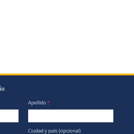
ín
Apellido
*
Ciudad y país (opcional)