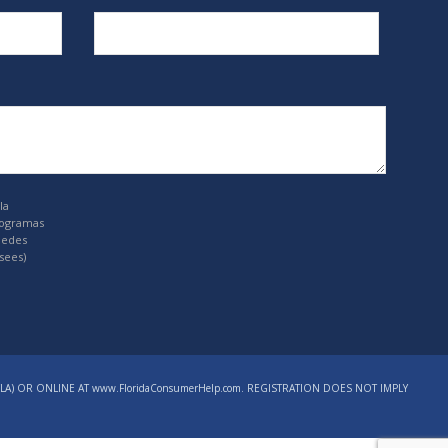
la
rogramas
uedes
sees)
LA) OR ONLINE AT www.FloridaConsumerHelp.com. REGISTRATION DOES NOT IMPLY