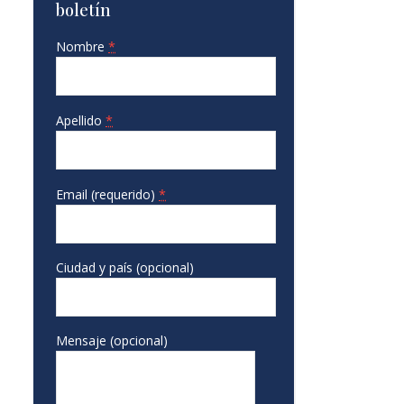
boletín
Nombre
*
Apellido
*
Email (requerido)
*
Ciudad y país (opcional)
Mensaje (opcional)