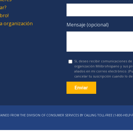
ar?
bro!
 la organización
Mensaje (opcional)
Sí, deseo recibir comunicaciones de 
organización Milibrohispano y sus p
aliados en mi correo electrónico. (P
cancelar tu suscripción cuando lo de
Constant
Contact
AINED FROM THE DIVISION OF CONSUMER SERVICES BY CALLING TOLL-FREE (1‑800‑HELP‑F
Use.
Please
leave