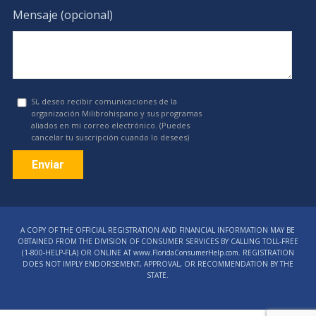
Mensaje (opcional)
Sí, deseo recibir comunicaciones de la
organización Milibrohispano y sus programas
aliados en mi correo electrónico. (Puedes
cancelar tu suscripción cuando lo desees)
Constant
Contact
A COPY OF THE OFFICIAL REGISTRATION AND FINANCIAL INFORMATION MAY BE
Use.
OBTAINED FROM THE DIVISION OF CONSUMER SERVICES BY CALLING TOLL-FREE
Please
(1‑800‑HELP‑FLA) OR ONLINE AT www.FloridaConsumerHelp.com. REGISTRATION
DOES NOT IMPLY ENDORSEMENT, APPROVAL, OR RECOMMENDATION BY THE
leave
STATE.
this
field