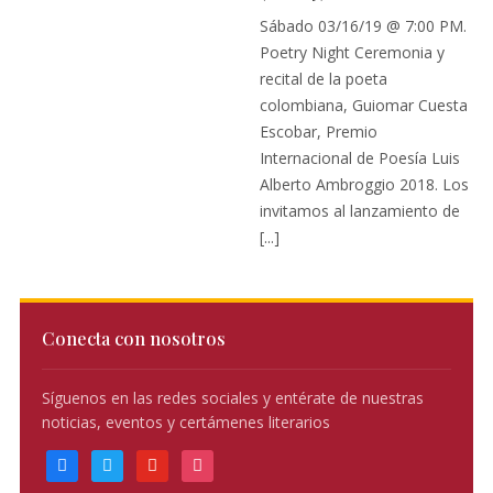
Sábado 03/16/19 @ 7:00 PM.
Poetry Night Ceremonia y
recital de la poeta
colombiana, Guiomar Cuesta
Escobar, Premio
Internacional de Poesía Luis
Alberto Ambroggio 2018. Los
invitamos al lanzamiento de
[...]
Conecta con nosotros
Síguenos en las redes sociales y entérate de nuestras
noticias, eventos y certámenes literarios
facebook
twitter
youtube
instagram