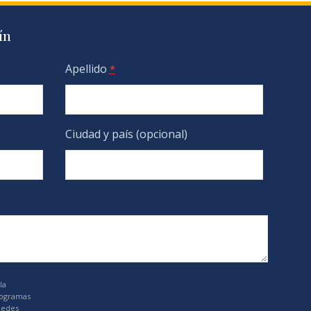
ín
Apellido
*
Ciudad y país (opcional)
la
rogramas
uedes