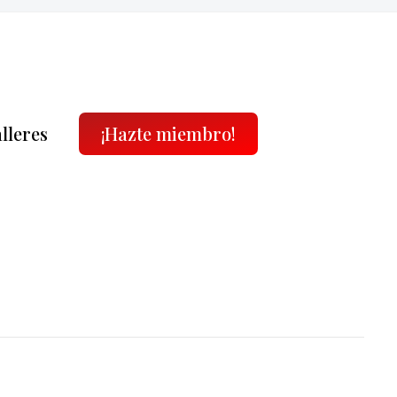
alleres
¡Hazte miembro!