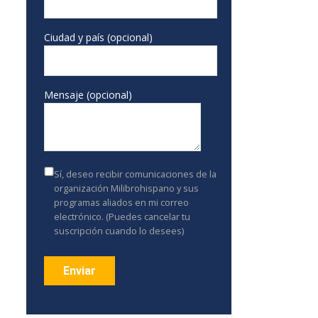
Ciudad y país (opcional)
Mensaje (opcional)
Sí, deseo recibir comunicaciones de la
organización Milibrohispano y sus
programas aliados en mi correo
electrónico. (Puedes cancelar tu
suscripción cuando lo desees)
Constant