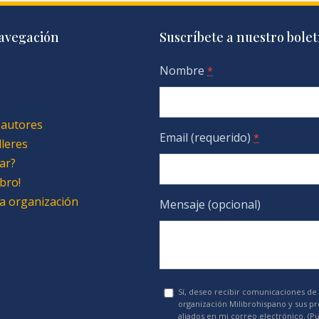
avegación
Suscríbete a nuestro bolet
Nombre
*
 autores
Email (requerido)
*
lleres
ar?
bro!
 la organización
Mensaje (opcional)
Sí, deseo recibir comunicaciones de 
organización Milibrohispano y sus p
aliados en mi correo electrónico. (P