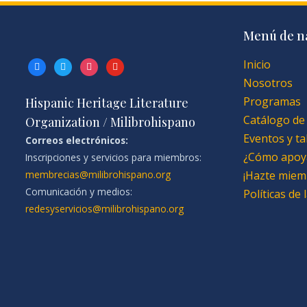
Menú de n
Inicio
facebook
twitter
instagram
youtube
Nosotros
Programas
Hispanic Heritage Literature
Catálogo de
Organization / Milibrohispano
Eventos y ta
Correos electrónicos:
¿Cómo apoy
Inscripciones y servicios para miembros:
membrecias@milibrohispano.org
¡Hazte miem
Comunicación y medios:
Políticas de
redesyservicios@milibrohispano.org