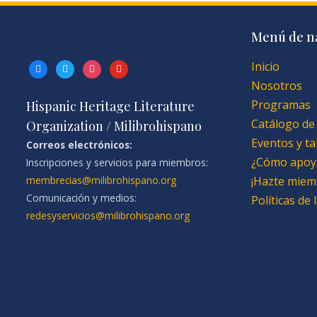
Menú de n
Inicio
facebook
twitter
instagram
youtube
Nosotros
Programas
Hispanic Heritage Literature
Catálogo de
Organization / Milibrohispano
Eventos y ta
Correos electrónicos:
¿Cómo apoy
Inscripciones y servicios para miembros:
membrecias@milibrohispano.org
¡Hazte miem
Comunicación y medios:
Políticas de
redesyservicios@milibrohispano.org