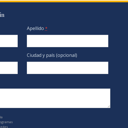
ín
Apellido
*
Ciudad y país (opcional)
la
rogramas
uedes