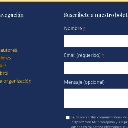
avegación
Suscríbete a nuestro bolet
Nombre
*
 autores
Email (requerido)
*
lleres
ar?
bro!
 la organización
Mensaje (opcional)
Sí, deseo recibir comunicaciones de 
organización Milibrohispano y sus p
aliados en mi correo electrónico. (P