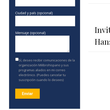
Ciudad y país (opcional)
Invi
Mensaje (opcional)
Hans
Sí, deseo recibir comunicaciones de la
organización Milibrohispano y sus
programas aliados en mi correo
electrónico. (Puedes cancelar tu
suscripción cuando lo desees)
Constant