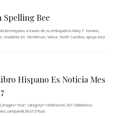
h Spelling Bee
/MiLibroHispano a través de su embajadora Mary F. Soriano,
o, residente en Henderson, Vance, North Carolina, apoya esta
Libro Hispano Es Noticia Mes
17
d_images="true" category="celebracion-2017,biblioteca-
lez-zamparelli,filcol"]Título