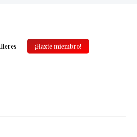
alleres
¡Hazte miembro!