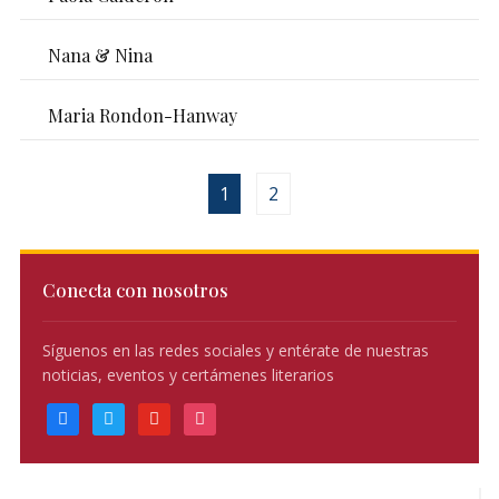
Nana & Nina
Maria Rondon-Hanway
1
2
Conecta con nosotros
Síguenos en las redes sociales y entérate de nuestras
noticias, eventos y certámenes literarios
facebook
twitter
youtube
instagram