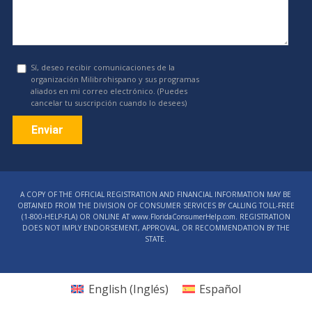
Sí, deseo recibir comunicaciones de la
organización Milibrohispano y sus programas
aliados en mi correo electrónico. (Puedes
cancelar tu suscripción cuando lo desees)
Constant
Contact
A COPY OF THE OFFICIAL REGISTRATION AND FINANCIAL INFORMATION MAY BE
Use.
OBTAINED FROM THE DIVISION OF CONSUMER SERVICES BY CALLING TOLL-FREE
Please
(1‑800‑HELP‑FLA) OR ONLINE AT www.FloridaConsumerHelp.com. REGISTRATION
DOES NOT IMPLY ENDORSEMENT, APPROVAL, OR RECOMMENDATION BY THE
leave
STATE.
this
field
blank.
English
(
Inglés
)
Español