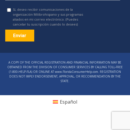
Sí, deseo recibir comunicaciones de la
organización Milibrohispano y sus programas
aliados en mi correo electrónico. (Puedes
cancelar tu suscripción cuando lo desees)
Constant
Contact
A COPY OF THE OFFICIAL REGISTRATION AND FINANCIAL INFORMATION MAY BE
Use.
OBTAINED FROM THE DIVISION OF CONSUMER SERVICES BY CALLING TOLL-FREE
Please
(1‑800‑HELP‑FLA) OR ONLINE AT www.FloridaConsumerHelp.com. REGISTRATION
DOES NOT IMPLY ENDORSEMENT, APPROVAL, OR RECOMMENDATION BY THE
leave
STATE.
this
field
blank.
Español