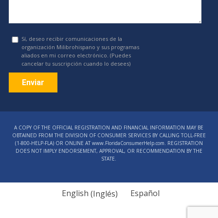
Sí, deseo recibir comunicaciones de la
organización Milibrohispano y sus programas
aliados en mi correo electrónico. (Puedes
cancelar tu suscripción cuando lo desees)
Constant
Contact
A COPY OF THE OFFICIAL REGISTRATION AND FINANCIAL INFORMATION MAY BE
Use.
OBTAINED FROM THE DIVISION OF CONSUMER SERVICES BY CALLING TOLL-FREE
Please
(1‑800‑HELP‑FLA) OR ONLINE AT www.FloridaConsumerHelp.com. REGISTRATION
DOES NOT IMPLY ENDORSEMENT, APPROVAL, OR RECOMMENDATION BY THE
leave
STATE.
this
field
blank.
English
(
Inglés
)
Español