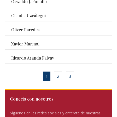
Oswaldo J. Portillo
Claudia Uzcátegui
Oliver Paredes
Xavier Mármol
Ricardo Aranda Falvay
1
2
3
Conecta con nosotros
Síguenos en las redes sociales y entérate de nuestras