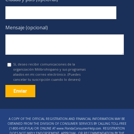
Mensaje (opcional)
Sí, deseo recibir comunicaciones de la
organización Milibrohispano y sus programas
aliados en mi correo electrónico. (Puedes
cancelar tu suscripción cuando lo desees)
Constant
Contact
A COPY OF THE OFFICIAL REGISTRATION AND FINANCIAL INFORMATION MAY BE
Use.
OBTAINED FROM THE DIVISION OF CONSUMER SERVICES BY CALLING TOLL-FREE
Please
(1‑800‑HELP‑FLA) OR ONLINE AT www.FloridaConsumerHelp.com. REGISTRATION
DOES NOT IMPLY ENDORSEMENT, APPROVAL, OR RECOMMENDATION BY THE