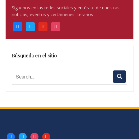
Síguenos en las redes sociales y entérate de nuestras
noticias, eventos y certámenes literarios
facebook
twitter
youtube
instagram
Búsqueda en el sitio
facebook
twitter
instagram
youtube