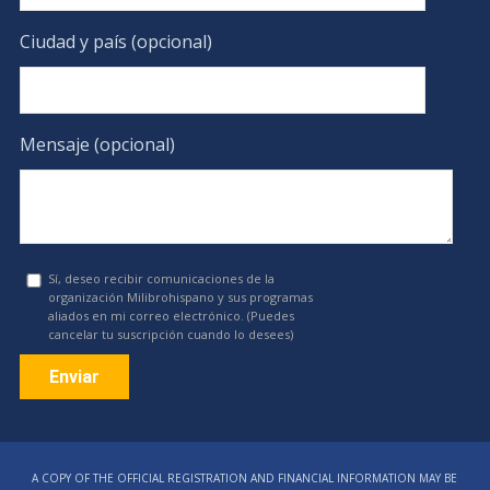
Ciudad y país (opcional)
Mensaje (opcional)
Sí, deseo recibir comunicaciones de la
organización Milibrohispano y sus programas
aliados en mi correo electrónico. (Puedes
cancelar tu suscripción cuando lo desees)
Constant
Contact
A COPY OF THE OFFICIAL REGISTRATION AND FINANCIAL INFORMATION MAY BE
Use.