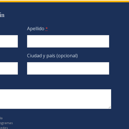
ín
Apellido
*
Ciudad y país (opcional)
la
rogramas
uedes