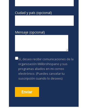
Ciudad y país (opcional)
Mensaje (opcional)
Sí, deseo recibir comunicaciones de la
organización Milibrohispano y sus
programas aliados en mi correo
electrónico. (Puedes cancelar tu
suscripción cuando lo desees)
Constant