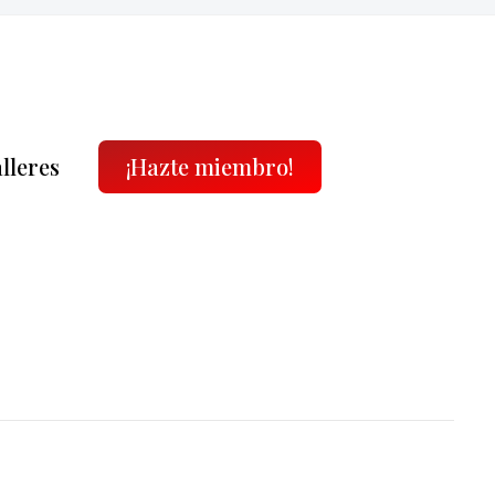
alleres
¡Hazte miembro!