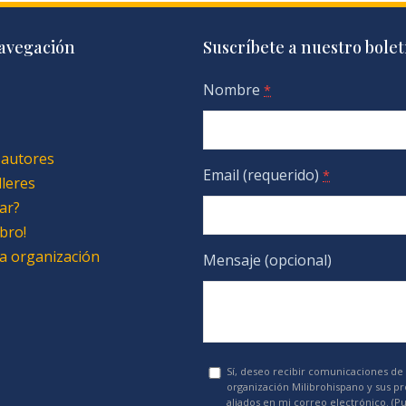
avegación
Suscríbete a nuestro bolet
Nombre
*
 autores
Email (requerido)
*
lleres
ar?
bro!
 la organización
Mensaje (opcional)
Sí, deseo recibir comunicaciones de 
organización Milibrohispano y sus p
aliados en mi correo electrónico. (P