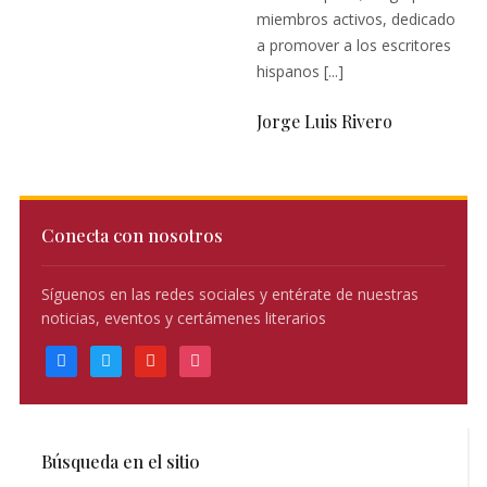
miembros activos, dedicado
a promover a los escritores
hispanos [...]
Jorge Luis Rivero
Conecta con nosotros
Síguenos en las redes sociales y entérate de nuestras
noticias, eventos y certámenes literarios
facebook
twitter
youtube
instagram
Búsqueda en el sitio