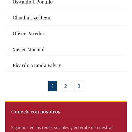
Oswaldo J. Portillo
Claudia Uzcátegui
Oliver Paredes
Xavier Mármol
Ricardo Aranda Falvay
1
2
3
Conecta con nosotros
Síguenos en las redes sociales y entérate de nuestras