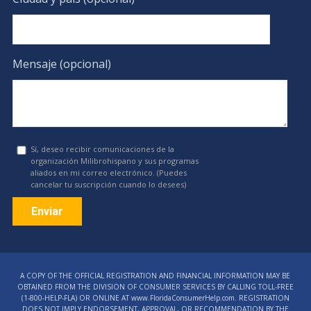
Mensaje (opcional)
Sí, deseo recibir comunicaciones de la
organización Milibrohispano y sus programas
aliados en mi correo electrónico. (Puedes
cancelar tu suscripción cuando lo desees)
Constant
Contact
A COPY OF THE OFFICIAL REGISTRATION AND FINANCIAL INFORMATION MAY BE
Use.
OBTAINED FROM THE DIVISION OF CONSUMER SERVICES BY CALLING TOLL-FREE
Please
(1‑800‑HELP‑FLA) OR ONLINE AT www.FloridaConsumerHelp.com. REGISTRATION
DOES NOT IMPLY ENDORSEMENT, APPROVAL, OR RECOMMENDATION BY THE