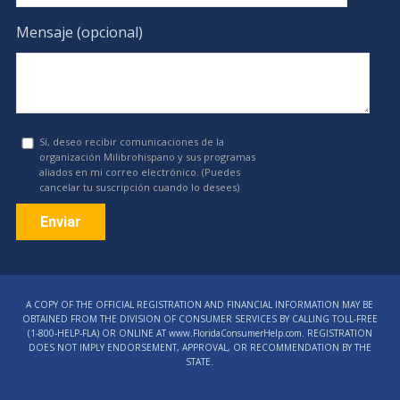
Mensaje (opcional)
Sí, deseo recibir comunicaciones de la
organización Milibrohispano y sus programas
aliados en mi correo electrónico. (Puedes
cancelar tu suscripción cuando lo desees)
Constant
Contact
A COPY OF THE OFFICIAL REGISTRATION AND FINANCIAL INFORMATION MAY BE
Use.
OBTAINED FROM THE DIVISION OF CONSUMER SERVICES BY CALLING TOLL-FREE
Please
(1‑800‑HELP‑FLA) OR ONLINE AT www.FloridaConsumerHelp.com. REGISTRATION
DOES NOT IMPLY ENDORSEMENT, APPROVAL, OR RECOMMENDATION BY THE
leave
STATE.
this
field