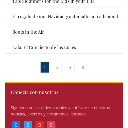
Table Manners for the Kids in your Life
El regalo de una Navidad guatemalteca tradicional
Roots in the Air
Lala. El Concierto de las Luces
1
2
3
4
Conecta con nosotros
Síguenos en las redes sociales y entérate de nuestras
noticias, eventos y certámenes literarios
facebook
twitter
youtube
instagram