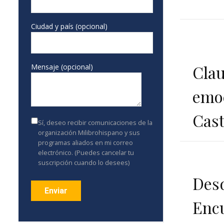
Ciudad y país (opcional)
Clau
Mensaje (opcional)
emoc
Cast
Sí, deseo recibir comunicaciones de la
organización Milibrohispano y sus
programas aliados en mi correo
electrónico. (Puedes cancelar tu
suscripción cuando lo desees)
Desd
Encu
Constant