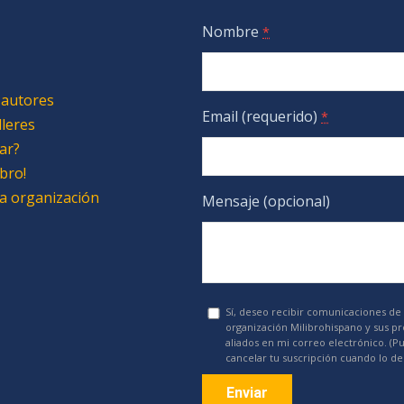
Nombre
*
 autores
Email (requerido)
*
lleres
ar?
bro!
 la organización
Mensaje (opcional)
Sí, deseo recibir comunicaciones de 
organización Milibrohispano y sus p
aliados en mi correo electrónico. (P
cancelar tu suscripción cuando lo de