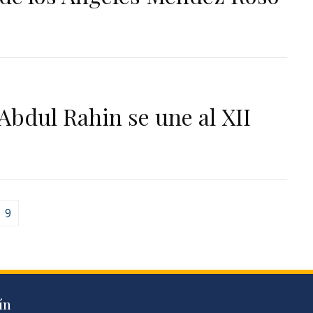
 Abdul Rahin se une al XII
9
ín