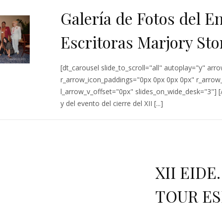
Galería de Fotos del E
Escritoras Marjory St
[dt_carousel slide_to_scroll="all" autoplay="y" a
r_arrow_icon_paddings="0px 0px 0px 0px" r_arrow
l_arrow_v_offset="0px" slides_on_wide_desk="3"] [
y del evento del cierre del XII [...]
XII EIDE.
TOUR ES