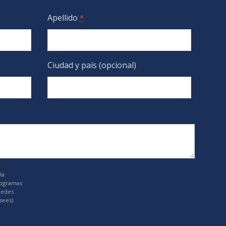
Apellido
*
Ciudad y país (opcional)
la
rogramas
uedes
sees)