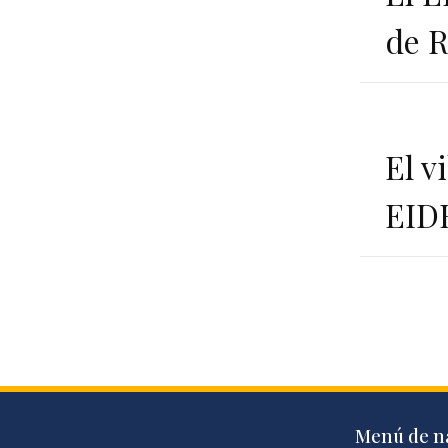
de 
El v
EID
Menú de n