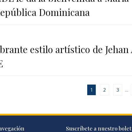
República Dominicana
ibrante estilo artístico de Jehan
E
1
2
3
…
avegación
Suscríbete a nuestro bolet