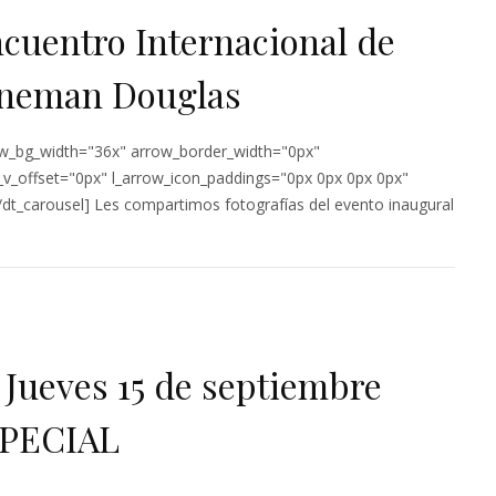
ncuentro Internacional de
oneman Douglas
rrow_bg_width="36x" arrow_border_width="0px"
_v_offset="0px" l_arrow_icon_paddings="0px 0px 0px 0px"
/dt_carousel] Les compartimos fotografías del evento inaugural
 Jueves 15 de septiembre
PECIAL