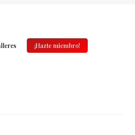
alleres
¡Hazte miembro!