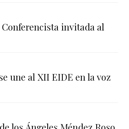
Conferencista invitada al
se une al XII EIDE en la voz
a de los Ángeles Méndez Roso