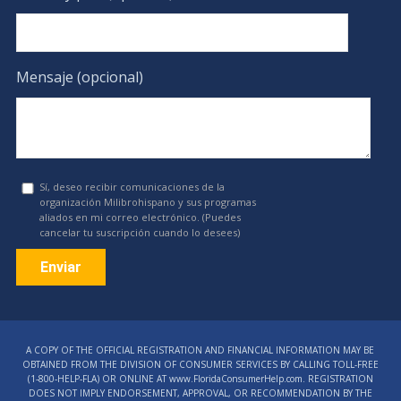
Mensaje (opcional)
Sí, deseo recibir comunicaciones de la
organización Milibrohispano y sus programas
aliados en mi correo electrónico. (Puedes
cancelar tu suscripción cuando lo desees)
Constant
Contact
A COPY OF THE OFFICIAL REGISTRATION AND FINANCIAL INFORMATION MAY BE
Use.
OBTAINED FROM THE DIVISION OF CONSUMER SERVICES BY CALLING TOLL-FREE
Please
(1‑800‑HELP‑FLA) OR ONLINE AT www.FloridaConsumerHelp.com. REGISTRATION
DOES NOT IMPLY ENDORSEMENT, APPROVAL, OR RECOMMENDATION BY THE
leave