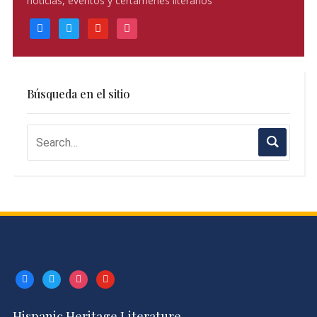
noticias, eventos y certámenes literarios
facebook
twitter
youtube
instagram
Búsqueda en el sitio
facebook
twitter
instagram
youtube
Hispanic Heritage Literature