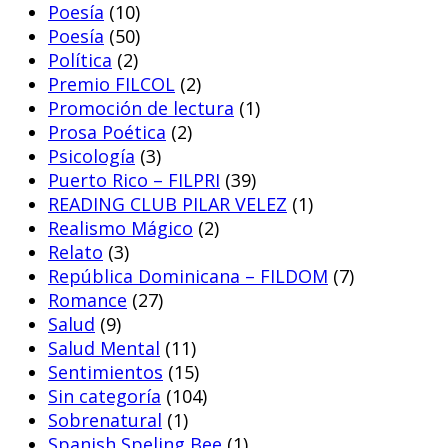
Poesía
(10)
Poesía
(50)
Política
(2)
Premio FILCOL
(2)
Promoción de lectura
(1)
Prosa Poética
(2)
Psicología
(3)
Puerto Rico – FILPRI
(39)
READING CLUB PILAR VELEZ
(1)
Realismo Mágico
(2)
Relato
(3)
República Dominicana – FILDOM
(7)
Romance
(27)
Salud
(9)
Salud Mental
(11)
Sentimientos
(15)
Sin categoría
(104)
Sobrenatural
(1)
Spanish Speling Bee
(1)