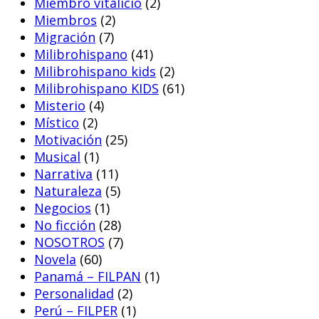
Miembro vitalicio
(2)
Miembros
(2)
Migración
(7)
Milibrohispano
(41)
Milibrohispano kids
(2)
Milibrohispano KIDS
(61)
Misterio
(4)
Místico
(2)
Motivación
(25)
Musical
(1)
Narrativa
(11)
Naturaleza
(5)
Negocios
(1)
No ficción
(28)
NOSOTROS
(7)
Novela
(60)
Panamá – FILPAN
(1)
Personalidad
(2)
Perú – FILPER
(1)