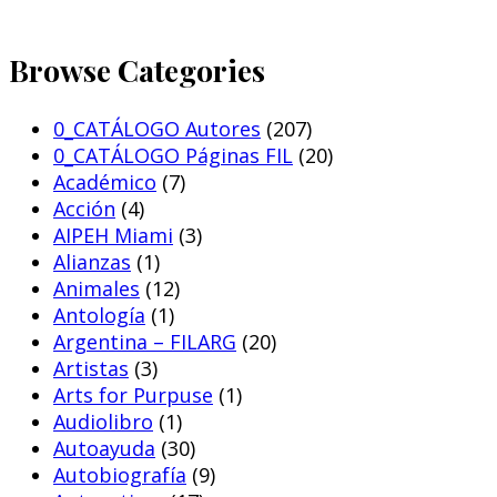
Browse Categories
0_CATÁLOGO Autores
(207)
0_CATÁLOGO Páginas FIL
(20)
Académico
(7)
Acción
(4)
AIPEH Miami
(3)
Alianzas
(1)
Animales
(12)
Antología
(1)
Argentina – FILARG
(20)
Artistas
(3)
Arts for Purpuse
(1)
Audiolibro
(1)
Autoayuda
(30)
Autobiografía
(9)