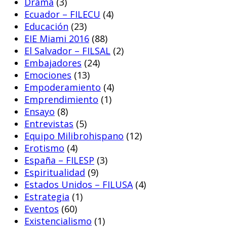
Drama
(3)
Ecuador – FILECU
(4)
Educación
(23)
EIE Miami 2016
(88)
El Salvador – FILSAL
(2)
Embajadores
(24)
Emociones
(13)
Empoderamiento
(4)
Emprendimiento
(1)
Ensayo
(8)
Entrevistas
(5)
Equipo Milibrohispano
(12)
Erotismo
(4)
España – FILESP
(3)
Espiritualidad
(9)
Estados Unidos – FILUSA
(4)
Estrategia
(1)
Eventos
(60)
Existencialismo
(1)