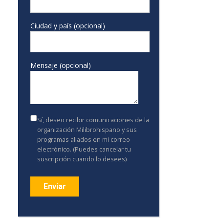
Ciudad y país (opcional)
Mensaje (opcional)
Sí, deseo recibir comunicaciones de la
organización Milibrohispano y sus
programas aliados en mi correo
electrónico. (Puedes cancelar tu
suscripción cuando lo desees)
Constant