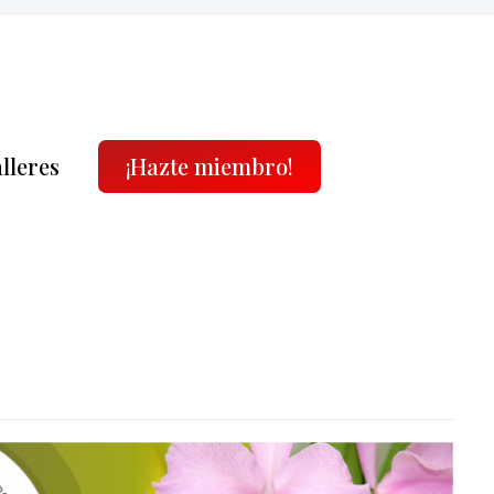
alleres
¡Hazte miembro!