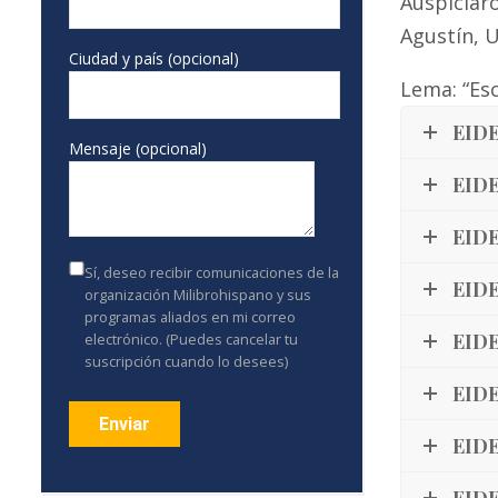
Auspiciaro
Agustín, U
Ciudad y país (opcional)
Lema: “Esc
EIDE
Mensaje (opcional)
EIDE
EIDE
Sí, deseo recibir comunicaciones de la
EIDE
organización Milibrohispano y sus
programas aliados en mi correo
EIDE
electrónico. (Puedes cancelar tu
suscripción cuando lo desees)
EIDE
EIDE
Constant