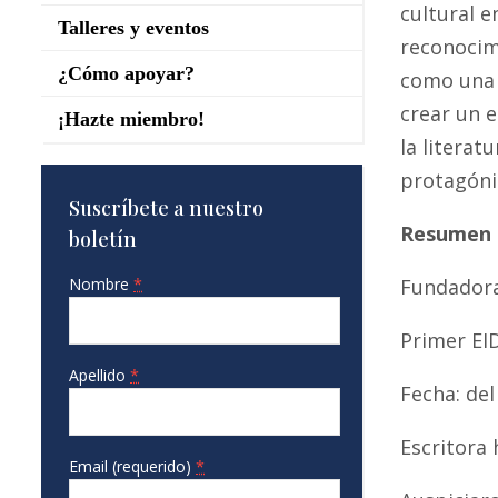
cultural e
Talleres y eventos
reconocim
¿Cómo apoyar?
como una s
crear un e
¡Hazte miembro!
la literat
protagónic
Suscríbete a nuestro
Resumen 
boletín
Nombre
*
Fundadora
Primer EI
Apellido
*
Fecha: del
Escritora
Email (requerido)
*