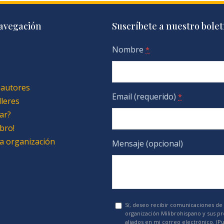
avegación
Suscríbete a nuestro bolet
Nombre
*
 autores
Email (requerido)
*
lleres
ar?
bro!
 la organización
Mensaje (opcional)
Sí, deseo recibir comunicaciones de 
organización Milibrohispano y sus p
aliados en mi correo electrónico. (P