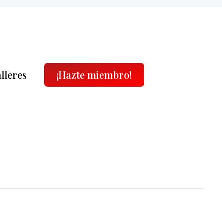
alleres
¡Hazte miembro!