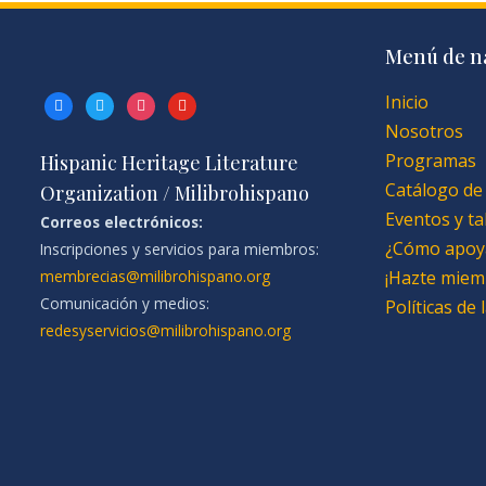
Menú de n
Inicio
facebook
twitter
instagram
youtube
Nosotros
Programas
Hispanic Heritage Literature
Catálogo de
Organization / Milibrohispano
Eventos y ta
Correos electrónicos:
¿Cómo apoy
Inscripciones y servicios para miembros:
membrecias@milibrohispano.org
¡Hazte miem
Comunicación y medios:
Políticas de
redesyservicios@milibrohispano.org