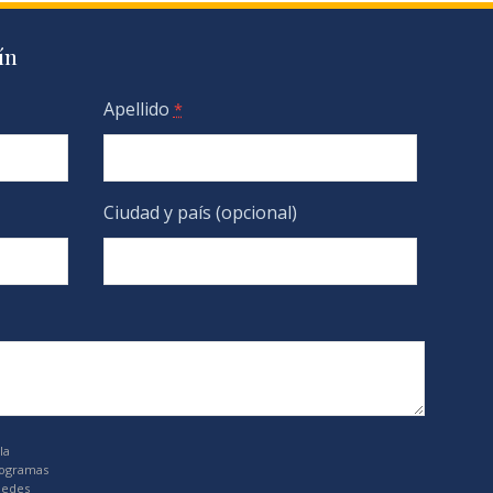
ín
Apellido
*
Ciudad y país (opcional)
la
rogramas
uedes