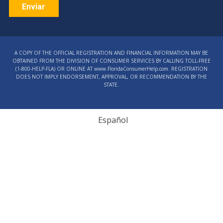
Constant
Contact
A COPY OF THE OFFICIAL REGISTRATION AND FINANCIAL INFORMATION MAY BE
Use.
OBTAINED FROM THE DIVISION OF CONSUMER SERVICES BY CALLING TOLL-FREE
Please
(1‑800‑HELP‑FLA) OR ONLINE AT www.FloridaConsumerHelp.com. REGISTRATION
DOES NOT IMPLY ENDORSEMENT, APPROVAL, OR RECOMMENDATION BY THE
leave
STATE.
this
field
blank.
Español