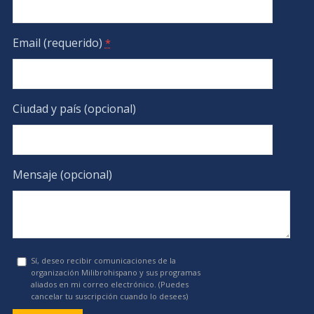
Email (requerido)
*
Ciudad y país (opcional)
Mensaje (opcional)
Sí, deseo recibir comunicaciones de la
organización Milibrohispano y sus programas
aliados en mi correo electrónico. (Puedes
cancelar tu suscripción cuando lo desees)