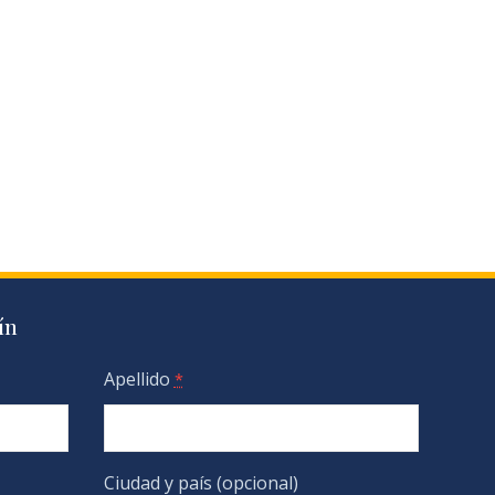
ín
Apellido
*
Ciudad y país (opcional)