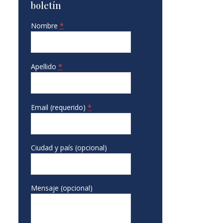
boletín
Nombre
*
Apellido
*
Email (requerido)
*
Ciudad y país (opcional)
Mensaje (opcional)