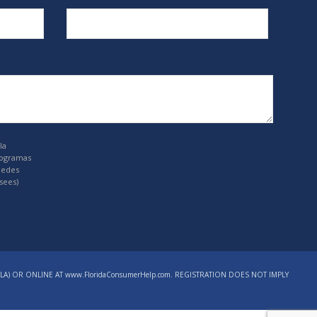
la
rogramas
uedes
sees)
LA) OR ONLINE AT www.FloridaConsumerHelp.com. REGISTRATION DOES NOT IMPLY