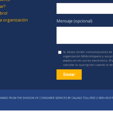
ar?
bro!
 la organización
Mensaje (opcional)
Sí, deseo recibir comunicaciones de 
organización Milibrohispano y sus p
aliados en mi correo electrónico. (P
cancelar tu suscripción cuando lo de
Constant
Contact
AINED FROM THE DIVISION OF CONSUMER SERVICES BY CALLING TOLL-FREE (1‑800‑HELP‑F
Use.
Please
leave