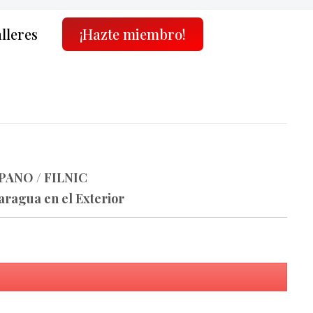
alleres
¡Hazte miembro!
ANO / FILNIC
caragua en el Exterior