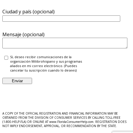
Ciudad y país (opcional)
Mensaje (opcional)
Sí, deseo recibir comunicaciones de la
organización Milibrohispano y sus programas
aliados en mi correo electrónico. (Puedes
cancelar tu suscripción cuando lo desees)
Constant
Contact
Use.
Please
A COPY OF THE OFFICIAL REGISTRATION AND FINANCIAL INFORMATION MAY BE
leave
OBTAINED FROM THE DIVISION OF CONSUMER SERVICES BY CALLING TOLL-FREE
(1‑800‑HELP‑FLA) OR ONLINE AT www.FloridaConsumerHelp.com. REGISTRATION DOES
this
NOT IMPLY ENDORSEMENT, APPROVAL, OR RECOMMENDATION BY THE STATE.
field