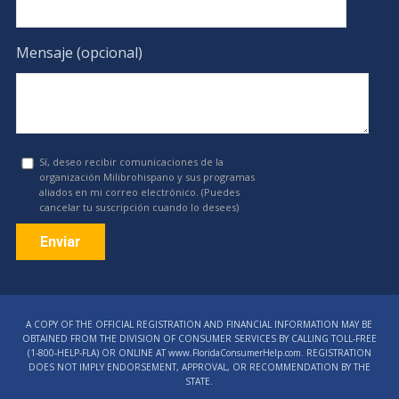
Mensaje (opcional)
Sí, deseo recibir comunicaciones de la
organización Milibrohispano y sus programas
aliados en mi correo electrónico. (Puedes
cancelar tu suscripción cuando lo desees)
Constant
Contact
A COPY OF THE OFFICIAL REGISTRATION AND FINANCIAL INFORMATION MAY BE
Use.
OBTAINED FROM THE DIVISION OF CONSUMER SERVICES BY CALLING TOLL-FREE
Please
(1‑800‑HELP‑FLA) OR ONLINE AT www.FloridaConsumerHelp.com. REGISTRATION
DOES NOT IMPLY ENDORSEMENT, APPROVAL, OR RECOMMENDATION BY THE
leave
STATE.
this