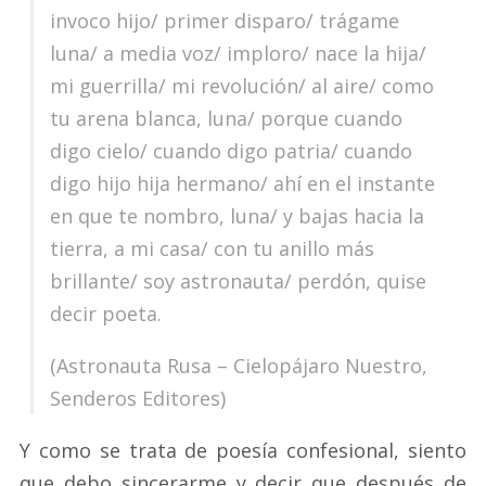
invoco hijo/ primer disparo/ trágame
luna/ a media voz/ imploro/ nace la hija/
mi guerrilla/ mi revolución/ al aire/ como
tu arena blanca, luna/ porque cuando
digo cielo/ cuando digo patria/ cuando
digo hijo hija hermano/ ahí en el instante
en que te nombro, luna/ y bajas hacia la
tierra, a mi casa/ con tu anillo más
brillante/ soy astronauta/ perdón, quise
decir poeta.
(Astronauta Rusa – Cielopájaro Nuestro,
Senderos Editores)
Y como se trata de poesía confesional, siento
que debo sincerarme y decir que después de