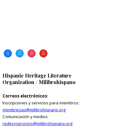
facebook
twitter
instagram
youtube
Hispanic Heritage Literature
Organization / Milibrohispano
Correos electrónicos:
Inscripciones y servicios para miembros:
membrecias@milibrohispano.org
Comunicación y medios:
redesyservicios@milibrohispano.org