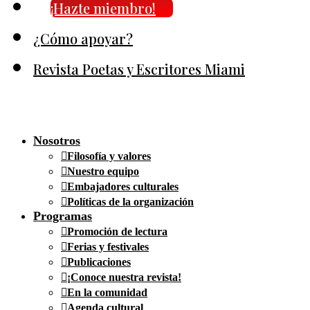
¡Hazte miembro!
¿Cómo apoyar?
Revista Poetas y Escritores Miami
Nosotros
Filosofía y valores
Nuestro equipo
Embajadores culturales
Políticas de la organización
Programas
Promoción de lectura
Ferias y festivales
Publicaciones
¡Conoce nuestra revista!
En la comunidad
Agenda cultural