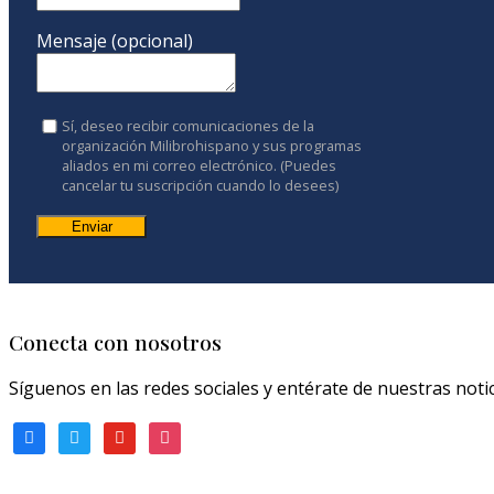
Mensaje (opcional)
Sí, deseo recibir comunicaciones de la
organización Milibrohispano y sus programas
aliados en mi correo electrónico. (Puedes
cancelar tu suscripción cuando lo desees)
Constant
Contact
Use.
Please
Conecta con nosotros
leave
this
Síguenos en las redes sociales y entérate de nuestras notic
field
facebook
twitter
youtube
instagram
blank.