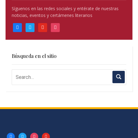
Síguenos en las redes sociales y entérate de nuestras
noticias, eventos y certámenes literarios
facebook
twitter
youtube
instagram
Búsqueda en el sitio
facebook
twitter
instagram
youtube