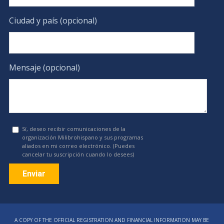
Ciudad y país (opcional)
Mensaje (opcional)
Sí, deseo recibir comunicaciones de la
organización Milibrohispano y sus programas
aliados en mi correo electrónico. (Puedes
cancelar tu suscripción cuando lo desees)
Constant
Contact
A COPY OF THE OFFICIAL REGISTRATION AND FINANCIAL INFORMATION MAY BE
Use.