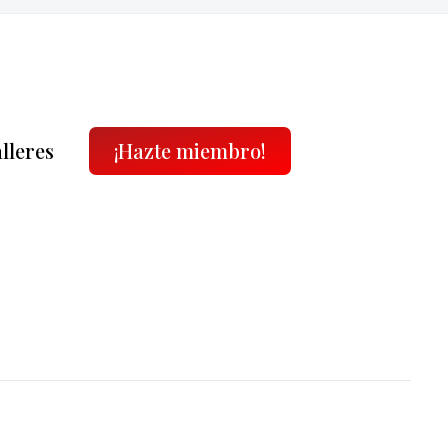
alleres
¡Hazte miembro!