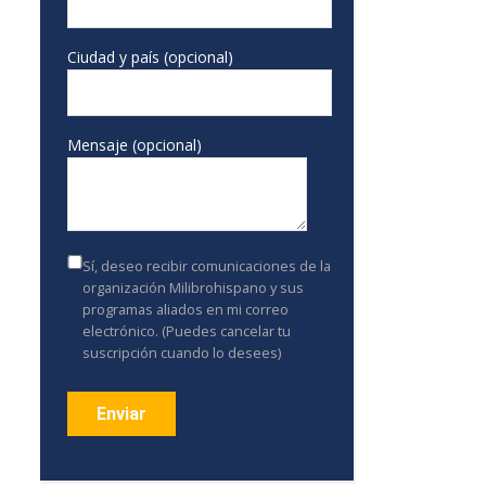
Ciudad y país (opcional)
Mensaje (opcional)
Sí, deseo recibir comunicaciones de la
organización Milibrohispano y sus
programas aliados en mi correo
electrónico. (Puedes cancelar tu
suscripción cuando lo desees)
Constant