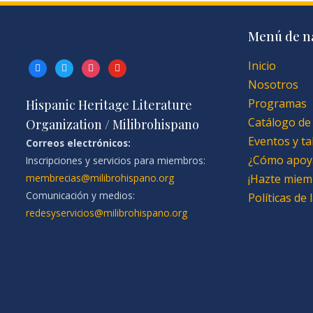
Menú de n
Inicio
facebook
twitter
instagram
youtube
Nosotros
Programas
Hispanic Heritage Literature
Catálogo de
Organization / Milibrohispano
Eventos y ta
Correos electrónicos:
¿Cómo apoy
Inscripciones y servicios para miembros:
membrecias@milibrohispano.org
¡Hazte miem
Comunicación y medios:
Políticas de
redesyservicios@milibrohispano.org