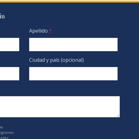
ín
Apellido
*
Ciudad y país (opcional)
la
rogramas
uedes