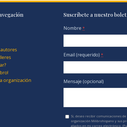
avegación
Suscríbete a nuestro bolet
Nombre
*
 autores
Email (requerido)
*
lleres
ar?
bro!
 la organización
Mensaje (opcional)
Sí, deseo recibir comunicaciones de 
organización Milibrohispano y sus p
aliados en mi correo electrónico. (P