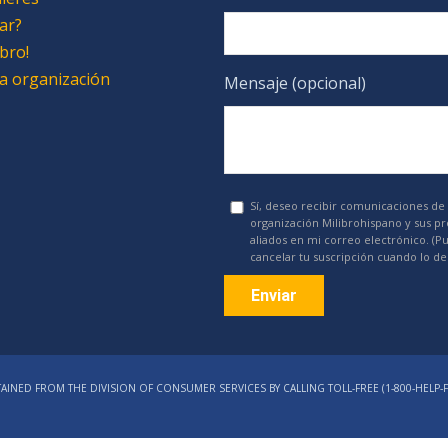
ar?
bro!
 la organización
Mensaje (opcional)
Sí, deseo recibir comunicaciones de 
organización Milibrohispano y sus p
aliados en mi correo electrónico. (P
cancelar tu suscripción cuando lo de
Constant
Contact
AINED FROM THE DIVISION OF CONSUMER SERVICES BY CALLING TOLL-FREE (1‑800‑HELP‑F
Use.
Please
leave