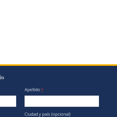
ín
Apellido
*
Ciudad y país (opcional)