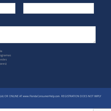
la
rogramas
uedes
sees)
LA) OR ONLINE AT www.FloridaConsumerHelp.com. REGISTRATION DOES NOT IMPLY