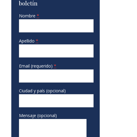
boletín
Nombre
*
Apellido
*
Email (requerido)
*
Ciudad y país (opcional)
Mensaje (opcional)