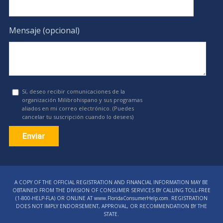
Mensaje (opcional)
Sí, deseo recibir comunicaciones de la
organización Milibrohispano y sus programas
aliados en mi correo electrónico. (Puedes
cancelar tu suscripción cuando lo desees)
Constant
Contact
A COPY OF THE OFFICIAL REGISTRATION AND FINANCIAL INFORMATION MAY BE
Use.
OBTAINED FROM THE DIVISION OF CONSUMER SERVICES BY CALLING TOLL-FREE
Please
(1‑800‑HELP‑FLA) OR ONLINE AT www.FloridaConsumerHelp.com. REGISTRATION
DOES NOT IMPLY ENDORSEMENT, APPROVAL, OR RECOMMENDATION BY THE
leave
STATE.
this