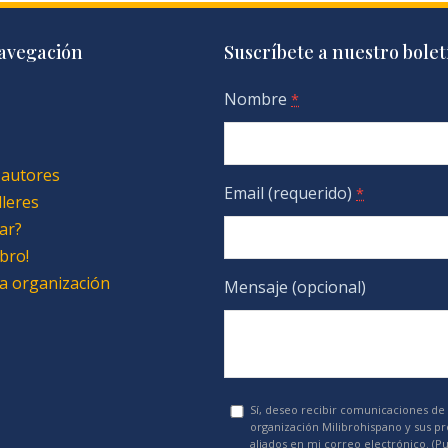
avegación
Suscríbete a nuestro bolet
Nombre
*
 autores
Email (requerido)
*
lleres
ar?
bro!
 la organización
Mensaje (opcional)
Sí, deseo recibir comunicaciones de 
organización Milibrohispano y sus p
aliados en mi correo electrónico. (P