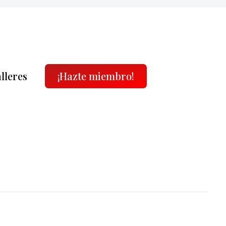
alleres
¡Hazte miembro!