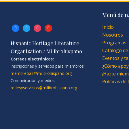
Menú de n
Inicio
facebook
twitter
instagram
youtube
Nosotros
Programas
Hispanic Heritage Literature
Catálogo de
Organization / Milibrohispano
Eventos y ta
Correos electrónicos:
¿Cómo apoy
Inscripciones y servicios para miembros:
membrecias@milibrohispano.org
¡Hazte miem
Comunicación y medios:
Políticas de
redesyservicios@milibrohispano.org