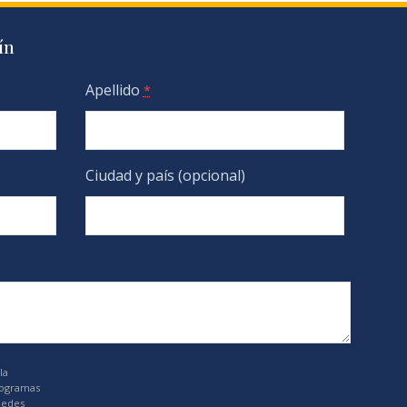
ín
Apellido
*
Ciudad y país (opcional)
la
rogramas
uedes