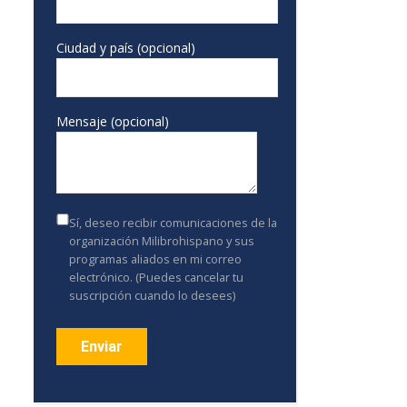
Ciudad y país (opcional)
Mensaje (opcional)
Sí, deseo recibir comunicaciones de la
organización Milibrohispano y sus
programas aliados en mi correo
electrónico. (Puedes cancelar tu
suscripción cuando lo desees)
Constant