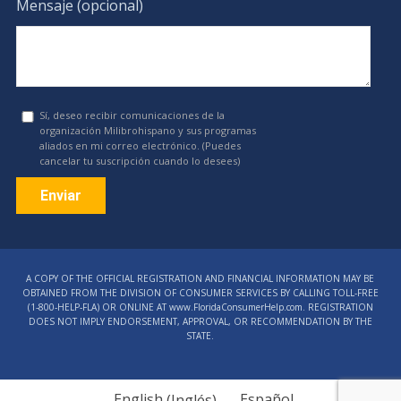
Mensaje (opcional)
Sí, deseo recibir comunicaciones de la
organización Milibrohispano y sus programas
aliados en mi correo electrónico. (Puedes
cancelar tu suscripción cuando lo desees)
Constant
Contact
A COPY OF THE OFFICIAL REGISTRATION AND FINANCIAL INFORMATION MAY BE
Use.
OBTAINED FROM THE DIVISION OF CONSUMER SERVICES BY CALLING TOLL-FREE
Please
(1‑800‑HELP‑FLA) OR ONLINE AT www.FloridaConsumerHelp.com. REGISTRATION
DOES NOT IMPLY ENDORSEMENT, APPROVAL, OR RECOMMENDATION BY THE
leave
STATE.
this
field
blank.
English
(
Inglés
)
Español