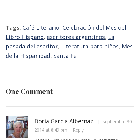
Tags:
Café Literario
,
Celebración del Mes del
Libro Hispano
,
escritores argentinos
,
La
posada del escritor
,
Literatura para niños
,
Mes
de la Hispanidad
,
Santa Fe
One Comment
Doria Garcia Albernaz
septiembre 30,
2014 at 8:49 pm
Reply