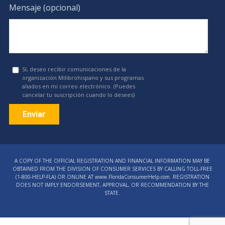
Mensaje (opcional)
Sí, deseo recibir comunicaciones de la
organización Milibrohispano y sus programas
aliados en mi correo electrónico. (Puedes
cancelar tu suscripción cuando lo desees)
Constant
Contact
A COPY OF THE OFFICIAL REGISTRATION AND FINANCIAL INFORMATION MAY BE
Use.
OBTAINED FROM THE DIVISION OF CONSUMER SERVICES BY CALLING TOLL-FREE
Please
(1‑800‑HELP‑FLA) OR ONLINE AT www.FloridaConsumerHelp.com. REGISTRATION
DOES NOT IMPLY ENDORSEMENT, APPROVAL, OR RECOMMENDATION BY THE
leave
STATE.
this
field