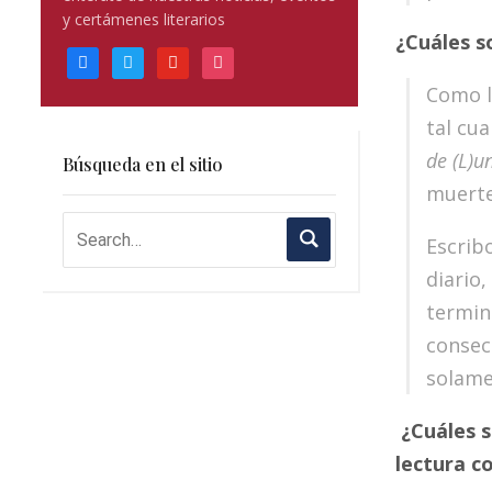
blank.
y certámenes literarios
¿
Cu
á
les 
facebook
twitter
youtube
instagram
Como l
tal cu
de (L)
Búsqueda en el sitio
muerte
Escribo
diario,
termin
consec
solamen
¿
Cu
á
les 
lectura co