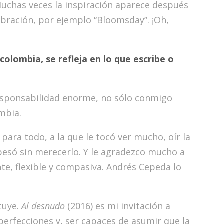
 Muchas veces la inspiración aparece después
lebración, por ejemplo “Bloomsday”. ¡Oh,
colombia, se refleja en lo que escribe o
esponsabilidad enorme, no sólo conmigo
mbia.
para todo, a la que le tocó ver mucho, oír la
 pesó sin merecerlo. Y le agradezco mucho a
nte, flexible y compasiva. Andrés Cepeda lo
tuye.
Al desnudo
(2016) es mi invitación a
mperfecciones y, ser capaces de asumir que la