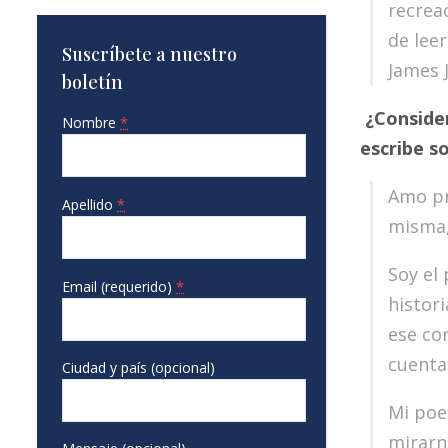
recrea
de leer
Suscríbete a nuestro
James 
boletín
¿
Consider
Nombre
*
escribe s
Amo pr
Apellido
*
misma,
Soy el 
Email (requerido)
*
histor
ese con
cuenta
Ciudad y país (opcional)
Mi poe
mirarn