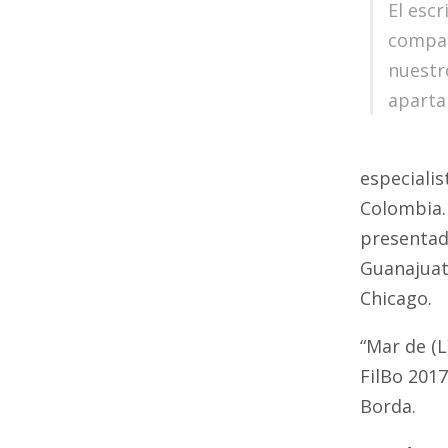
El escr
compañ
nuestro
aparta
especiali
Colombia. 
presentado
Guanajuat
Chicago.
“Mar de (
FilBo 2017
Borda.