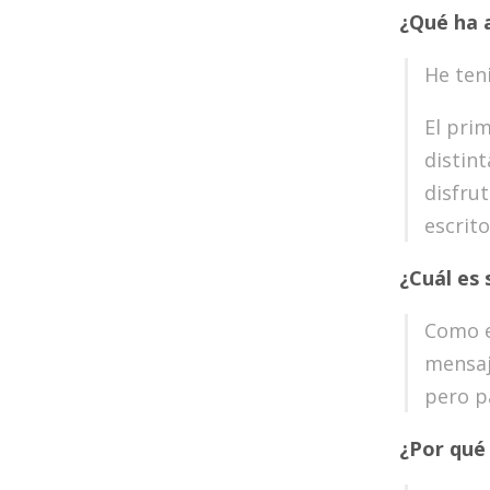
¿
Qu
é
ha a
He ten
El pri
distin
disfru
escrito
¿
Cu
á
l es
Como e
mensaj
pero p
¿
Por qué 