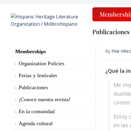
Membershi
Publicaciones
By
Pilar Vélez
Memberships
Organization Policies
¿
Qu
é l
a in
Ferias y festivales
Me insp
Publicaciones
dualida
¡Conoce nuestra revista!
consec
En la comunidad
Estoy c
Agenda cultural
en las