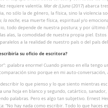
ez requiere valentía.
Mar de (L)una
(2017) abarca tre
ia, no sólo la de género, la física, sino la violencia s
o;
la noche,
esa muerte física, espiritual y/o emociona
pio, todo depende de nuestra postura; y por último
, las alas, la comodidad de nuestra propia piel. Est
aralelos a la realidad de nuestro país o del país del
scribiría su oficio de escritora?
tor”: ¡palabra enorme! Cuando pienso en ella tengo
 comparación sino porque en mi auto-conversación, 
describir lo que pienso y lo que siento mientras esc
 a una hoja en blanco y segundo, catártico, sanador,
iendo palabras. Pero es algo tan subjetivo. Ernest H
ta: “No hay nada como escribir. Todo lo que haces es