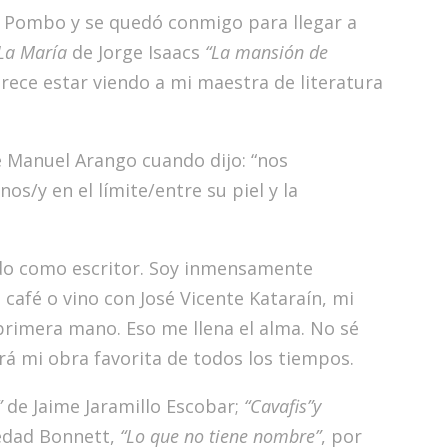
el Pombo y se quedó conmigo para llegar a
La María
de Jorge Isaacs
“La mansión de
rece estar viendo a mi maestra de literatura
sé Manuel Arango cuando dijo: “nos
/y en el límite/entre su piel y la
do como escritor. Soy inmensamente
café o vino con José Vicente Kataraín, mi
primera mano. Eso me llena el alma. No sé
rá mi obra favorita de todos los tiempos.
”
de Jaime Jaramillo Escobar;
“Cavafis”y
iedad Bonnett,
“Lo que no tiene nombre”
, por