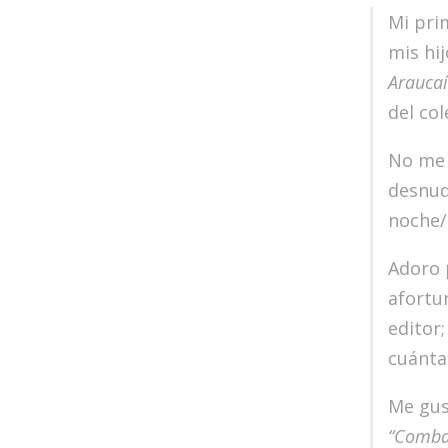
Mi pri
mis hij
Arauca
del col
No me 
desnud
noche/
Adoro 
afortu
editor
cuántas
Me gu
“Comba