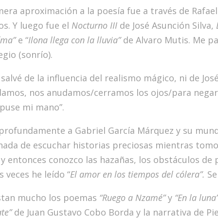
mera aproximación a la poesía fue a través de Rafa
os. Y luego fue el
Nocturno III
de José Asunción Silva,
íma”
e “
Ilona llega con la lluvia”
de Alvaro Mutis. Me pa
egio (sonrío).
salvé de la influencia del realismo mágico, ni de Jo
amos, nos anudamos/cerramos los ojos/para negarnos
puse mi mano”.
profundamente a Gabriel García Márquez y su mun
nada de escuchar historias preciosas mientras tomo 
; y entonces conozco las hazañas, los obstáculos de 
 veces he leído “
El amor en los tiempos del cólera”.
Se
stan mucho los poemas
“Ruego a Nzamé”
y
“En la luna
te”
de Juan Gustavo Cobo Borda y la narrativa de P