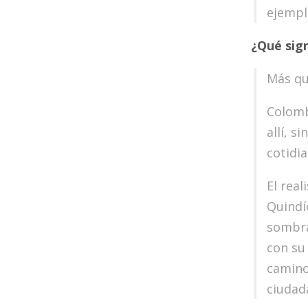
ejempl
¿
Qu
é
sign
Más que
Colomb
allí, s
cotidia
El real
Quindí
sombra
con su
camino
ciudad