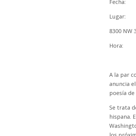
Fecha: 
Lugar: 
8300 NW 36
Hora: 5
A la par c
anuncia e
poesía de 
Se trata d
hispana. E
Washingto
los próxim