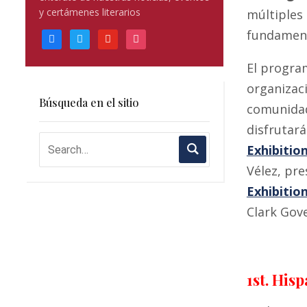
blank.
y certámenes literarios
múltiples
fundament
facebook
twitter
youtube
instagram
El progr
organizaci
Búsqueda en el sitio
comunidad 
disfrutará
Exhibitio
Vélez, pre
Exhibitio
Clark Gove
1st. His