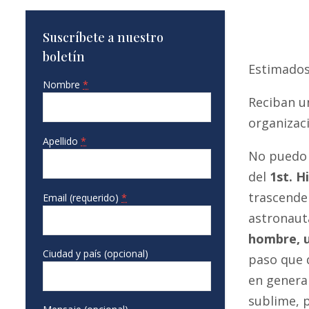
Suscríbete a nuestro
boletín
Estimados
Nombre
*
Reciban un
organizaci
Apellido
*
No puedo o
del
1st.
Hi
trascenden
Email (requerido)
*
astronaut
hombre, u
Ciudad y país (opcional)
paso que d
en general
sublime, p