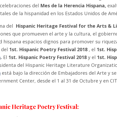
 celebraciones del
Mes de la Herencia Hispana,
exal
ales de la hispanidad en los Estados Unidos de Amé
ama del
Hispanic Heritage Festival for the Arts & 
ones que promueven el arte y la cultura, el gobierno l
hispana espacios dignos para promover su riqueza cu
 del
1st. Hispanic Poetry Festival 2018
, el
1st.
Hisp
n
.
El
1st.
Hispanic Poetry Festival 2018
y el
1st. His
sidenta del Hispanic Heritage Literature Organizati
n
está bajo la dirección de Embajadores del Arte y se
rnment Center, desde el 1 al 31 de Octubre y en CI
panic Heritage Poetry Festival: