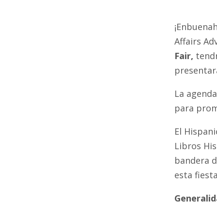
¡Enbuenah
Affairs Ad
Fair,
tend
presentará
La agenda
para promo
El Hispani
Libros His
bandera d
esta fiesta
Generali