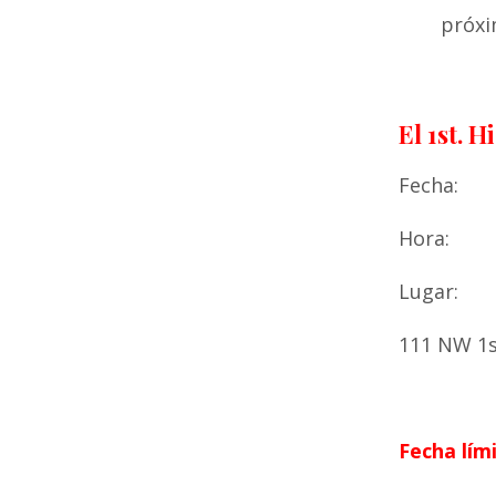
próxi
El 1st. 
Fecha: O
Hora: De
Lugar: S
111 NW 1s
Fecha lím