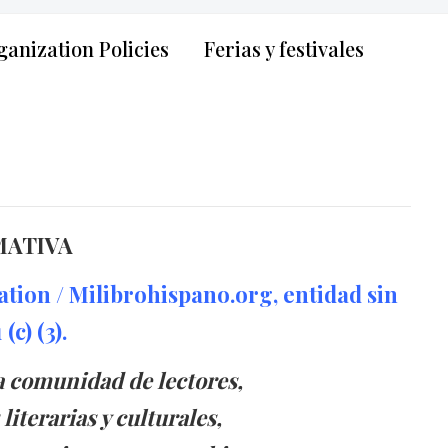
anization Policies
Ferias y festivales
MATIVA
tion / Milibrohispano.org, entidad sin
c) (3).
 la comunidad de lectores,
 literarias y culturales,