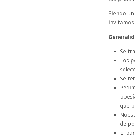
Siendo un 
invitamos 
Generali
Se tr
Los p
selec
Se te
Pedim
poesí
que p
Nuest
de po
El ban