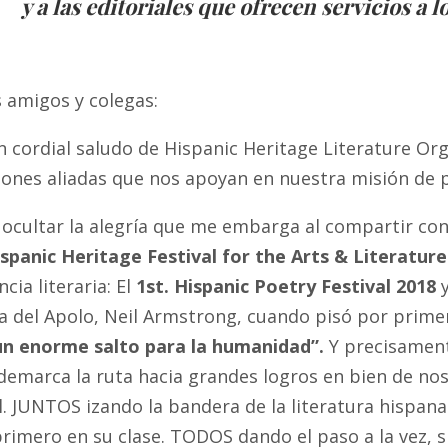
y a las editoriales que ofrecen servicios a l
 amigos y colegas:
 cordial saludo de Hispanic Heritage Literature Org
ones aliadas que nos apoyan en nuestra misión de pr
cultar la alegría que me embarga al compartir con 
spanic Heritage Festival for the Arts & Literature
cia literaria: El
1st. Hispanic Poetry Festival 2018
y
a del Apolo, Neil Armstrong, cuando pisó por primer
n enorme salto para la humanidad”.
Y precisament
emarca la ruta hacia grandes logros en bien de noso
. JUNTOS izando la bandera de la literatura hispana
rimero en su clase. TODOS dando el paso a la vez, s