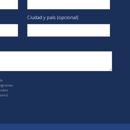
Ciudad y país (opcional)
la
rogramas
uedes
sees)