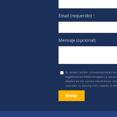
Email (requerido)
*
Mensaje (opcional)
Sí, deseo recibir comunicaciones de 
organización Milibrohispano y sus p
aliados en mi correo electrónico. (P
cancelar tu suscripción cuando lo de
Constant
Contact