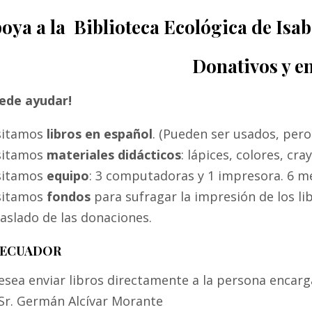
oya a la Biblioteca Ecológica de Isab
Donativos y e
ede ayudar!
sitamos
libros en español
. (Pueden ser usados, pero
sitamos
materiales didácticos
: lápices, colores, cra
sitamos
equipo
: 3 computadoras y 1 impresora. 6 mes
sitamos
fondos
para sufragar la impresión de los li
traslado de las donaciones.
 ECUADOR
esea enviar libros directamente a la persona encar
 Sr. Germán Alcívar Morante