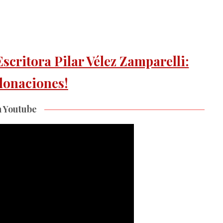
scritora Pilar Vélez Zamparelli:
donaciones!
n Youtube