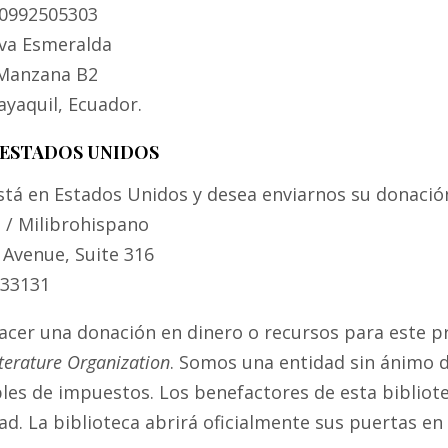
 0992505303
va Esmeralda
 Manzana B2
uayaquil, Ecuador.
 ESTADOS UNIDOS
stá en Estados Unidos y desea enviarnos su donación 
z / Milibrohispano
 Avenue, Suite 316
 33131
hacer una donación en dinero o recursos para este 
iterature Organization
. Somos una entidad sin ánimo de
les de impuestos. Los benefactores de esta bibliot
ad. La biblioteca abrirá oficialmente sus puertas e