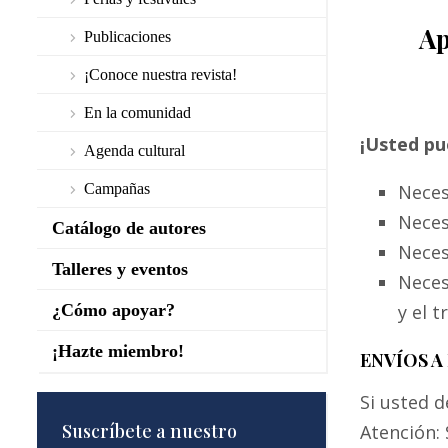
Ap
Publicaciones
¡Conoce nuestra revista!
En la comunidad
¡Usted pu
Agenda cultural
Campañas
Nece
Nece
Catálogo de autores
Nece
Talleres y eventos
Nece
¿Cómo apoyar?
y el 
¡Hazte miembro!
ENVÍOS A
Si usted d
Suscríbete a nuestro
Atención: