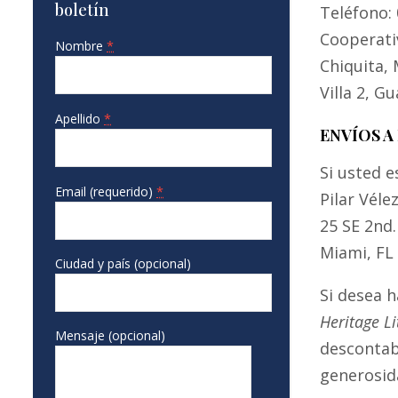
boletín
Teléfono:
Cooperati
Nombre
*
Chiquita,
Villa 2, G
Apellido
*
ENVÍOS A
Si usted e
Email (requerido)
*
Pilar Véle
25 SE 2nd.
Miami, FL
Ciudad y país (opcional)
Si desea 
Heritage L
Mensaje (opcional)
descontab
generosid