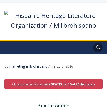
By
marketingmilibrohispano
/
marzo 3, 2026
Clic aquí para descargarlo
GRATIS
del
16 al 20 de marzo
Ana Gerónimo