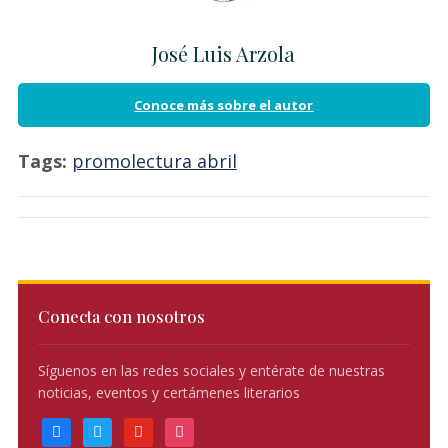
José Luis Arzola
Conoce más sobre el autor
Tags:
promolectura abril
Conecta con nosotros
Síguenos en las redes sociales y entérate de nuestras
noticias, eventos y certámenes literarios
facebook
twitter
youtube
instagram