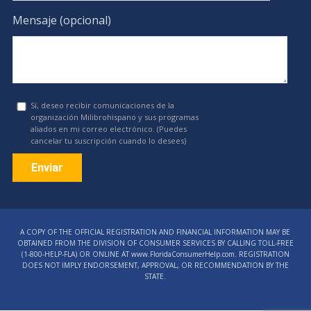
Mensaje (opcional)
Sí, deseo recibir comunicaciones de la
organización Milibrohispano y sus programas
aliados en mi correo electrónico. (Puedes
cancelar tu suscripción cuando lo desees)
Constant
Contact
A COPY OF THE OFFICIAL REGISTRATION AND FINANCIAL INFORMATION MAY BE
Use.
OBTAINED FROM THE DIVISION OF CONSUMER SERVICES BY CALLING TOLL-FREE
Please
(1‑800‑HELP‑FLA) OR ONLINE AT www.FloridaConsumerHelp.com. REGISTRATION
DOES NOT IMPLY ENDORSEMENT, APPROVAL, OR RECOMMENDATION BY THE
leave
STATE.
this
field