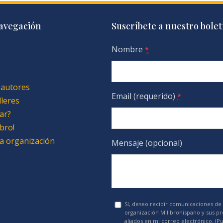
avegación
Suscríbete a nuestro bolet
Nombre
*
 autores
Email (requerido)
*
lleres
ar?
bro!
 la organización
Mensaje (opcional)
Sí, deseo recibir comunicaciones de 
organización Milibrohispano y sus p
aliados en mi correo electrónico. (P