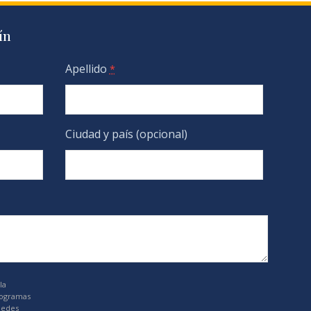
ín
Apellido
*
Ciudad y país (opcional)
la
rogramas
uedes