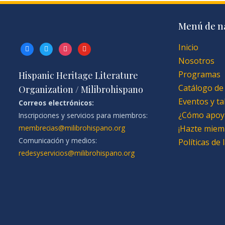
Menú de n
Inicio
facebook
twitter
instagram
youtube
Nosotros
Programas
Hispanic Heritage Literature
Catálogo de
Organization / Milibrohispano
Eventos y ta
Correos electrónicos:
¿Cómo apoy
Inscripciones y servicios para miembros:
membrecias@milibrohispano.org
¡Hazte miem
Comunicación y medios:
Políticas de
redesyservicios@milibrohispano.org