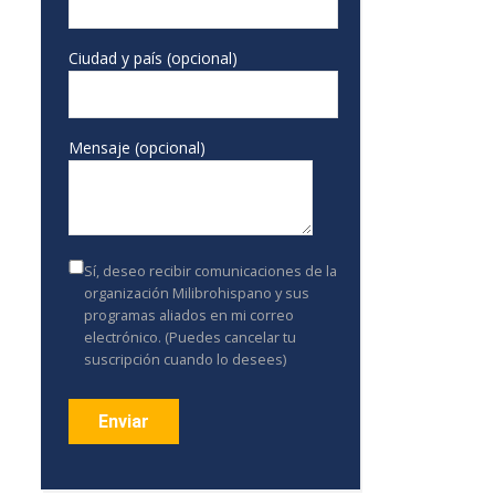
Ciudad y país (opcional)
Mensaje (opcional)
Sí, deseo recibir comunicaciones de la
organización Milibrohispano y sus
programas aliados en mi correo
electrónico. (Puedes cancelar tu
suscripción cuando lo desees)
Constant