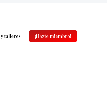
y talleres
¡Hazte miembro!