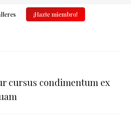
alleres
¡Hazte miembro!
ur cursus condimentum ex
quam