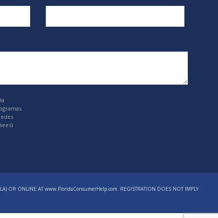
la
rogramas
uedes
sees)
LA) OR ONLINE AT www.FloridaConsumerHelp.com. REGISTRATION DOES NOT IMPLY