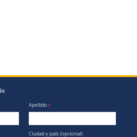
ín
Apellido
*
Ciudad y país (opcional)