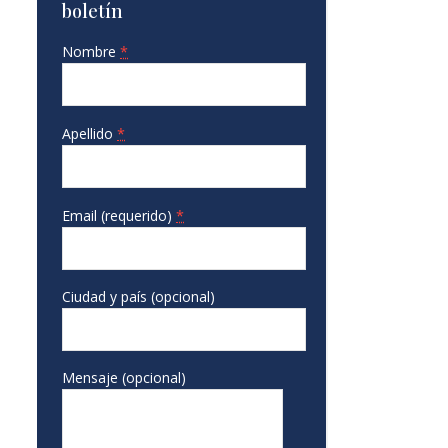
boletín
Nombre
*
Apellido
*
Email (requerido)
*
Ciudad y país (opcional)
Mensaje (opcional)