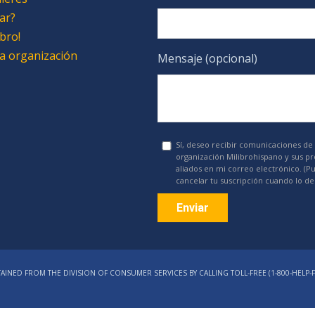
ar?
bro!
 la organización
Mensaje (opcional)
Sí, deseo recibir comunicaciones de 
organización Milibrohispano y sus p
aliados en mi correo electrónico. (P
cancelar tu suscripción cuando lo de
Constant
Contact
AINED FROM THE DIVISION OF CONSUMER SERVICES BY CALLING TOLL-FREE (1‑800‑HELP‑F
Use.
Please
leave