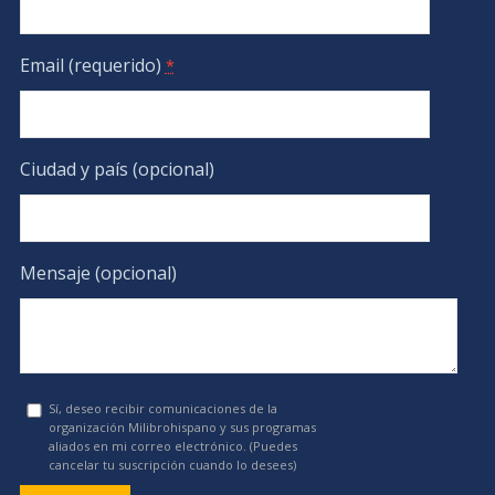
Email (requerido)
*
Ciudad y país (opcional)
Mensaje (opcional)
Sí, deseo recibir comunicaciones de la
organización Milibrohispano y sus programas
aliados en mi correo electrónico. (Puedes
cancelar tu suscripción cuando lo desees)