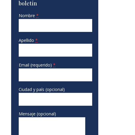
boletín
Nombre
*
Apellido
*
Email (requerido)
*
Ciudad y país (opcional)
Mensaje (opcional)