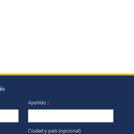
ín
Apellido
*
Ciudad y país (opcional)