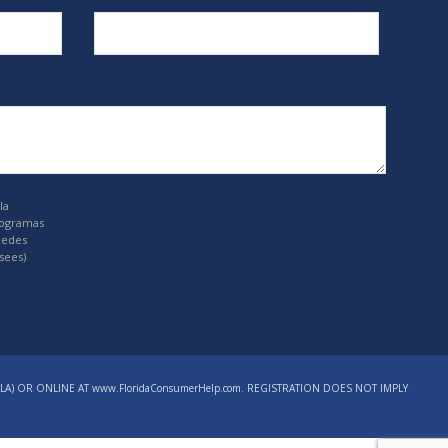
la
rogramas
uedes
sees)
LA) OR ONLINE AT www.FloridaConsumerHelp.com. REGISTRATION DOES NOT IMPLY