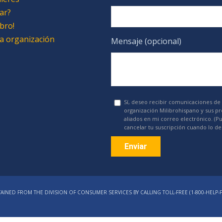
ar?
bro!
 la organización
Mensaje (opcional)
Sí, deseo recibir comunicaciones de 
organización Milibrohispano y sus p
aliados en mi correo electrónico. (P
cancelar tu suscripción cuando lo de
Constant
Contact
AINED FROM THE DIVISION OF CONSUMER SERVICES BY CALLING TOLL-FREE (1‑800‑HELP‑F
Use.
Please
leave