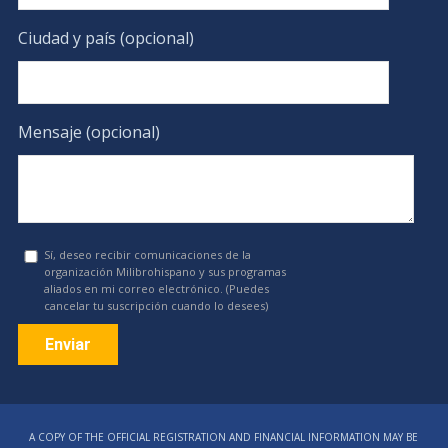
Ciudad y país (opcional)
Mensaje (opcional)
Sí, deseo recibir comunicaciones de la
organización Milibrohispano y sus programas
aliados en mi correo electrónico. (Puedes
cancelar tu suscripción cuando lo desees)
Constant
Contact
A COPY OF THE OFFICIAL REGISTRATION AND FINANCIAL INFORMATION MAY BE
Use.