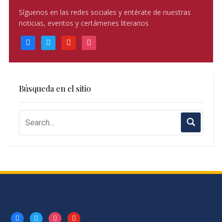
Síguenos en las redes sociales y entérate de nuestras
noticias, eventos y certámenes literarios
facebook
twitter
youtube
instagram
Búsqueda en el sitio
facebook
twitter
instagram
youtube