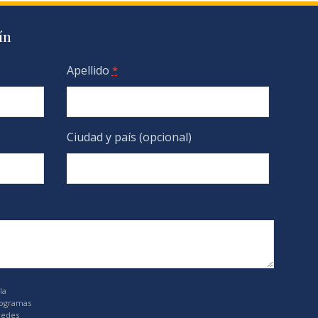
ín
Apellido
*
Ciudad y país (opcional)
la
rogramas
uedes