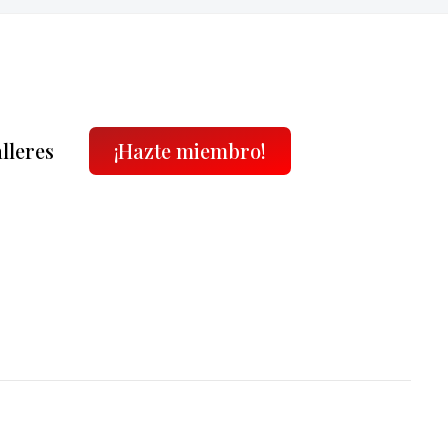
alleres
¡Hazte miembro!