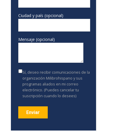
Ciudad y país (opcional)
Mensaje (opcional)
Sí, deseo recibir comunicaciones de la
organización Milibrohispano y sus
programas aliados en mi correo
electrónico. (Puedes cancelar tu
suscripción cuando lo desees)
Constant