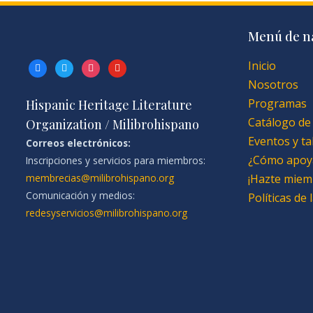
Menú de n
Inicio
facebook
twitter
instagram
youtube
Nosotros
Programas
Hispanic Heritage Literature
Catálogo de
Organization / Milibrohispano
Eventos y ta
Correos electrónicos:
¿Cómo apoy
Inscripciones y servicios para miembros:
membrecias@milibrohispano.org
¡Hazte miem
Comunicación y medios:
Políticas de
redesyservicios@milibrohispano.org