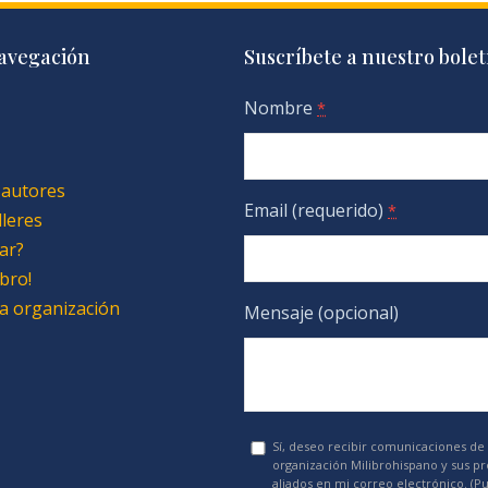
avegación
Suscríbete a nuestro bolet
Nombre
*
 autores
Email (requerido)
*
lleres
ar?
bro!
 la organización
Mensaje (opcional)
Sí, deseo recibir comunicaciones de 
organización Milibrohispano y sus p
aliados en mi correo electrónico. (P