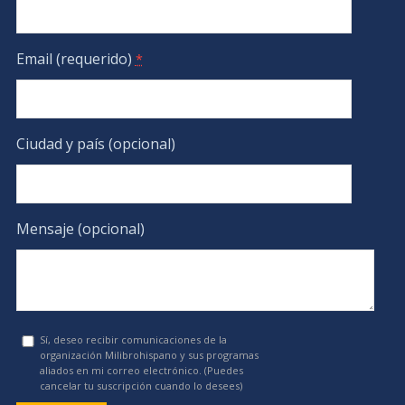
Email (requerido)
*
Ciudad y país (opcional)
Mensaje (opcional)
Sí, deseo recibir comunicaciones de la
organización Milibrohispano y sus programas
aliados en mi correo electrónico. (Puedes
cancelar tu suscripción cuando lo desees)