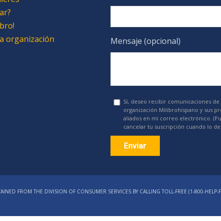
ar?
bro!
 la organización
Mensaje (opcional)
Sí, deseo recibir comunicaciones de 
organización Milibrohispano y sus p
aliados en mi correo electrónico. (P
cancelar tu suscripción cuando lo de
Constant
Contact
AINED FROM THE DIVISION OF CONSUMER SERVICES BY CALLING TOLL-FREE (1‑800‑HELP‑F
Use.
Please
leave