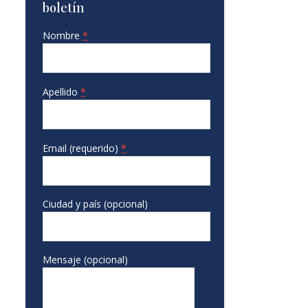
boletín
Nombre
*
Apellido
*
Email (requerido)
*
Ciudad y país (opcional)
Mensaje (opcional)