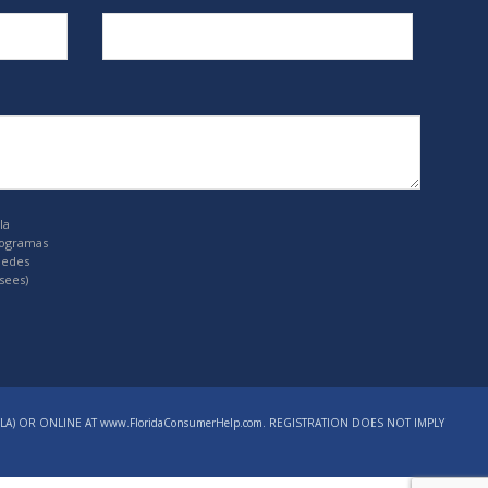
la
rogramas
uedes
sees)
LA) OR ONLINE AT www.FloridaConsumerHelp.com. REGISTRATION DOES NOT IMPLY