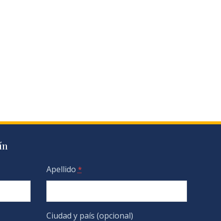
ín
Apellido
*
Ciudad y país (opcional)