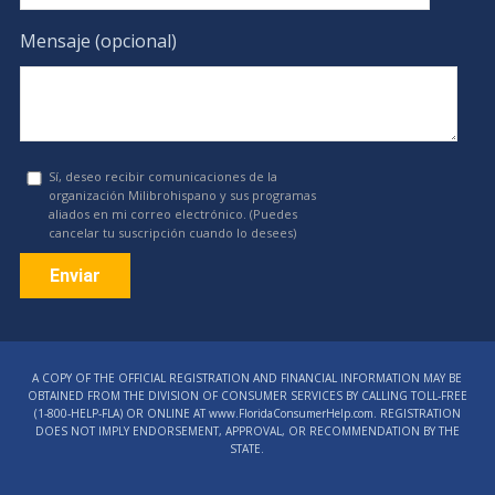
Mensaje (opcional)
Sí, deseo recibir comunicaciones de la
organización Milibrohispano y sus programas
aliados en mi correo electrónico. (Puedes
cancelar tu suscripción cuando lo desees)
Constant
Contact
A COPY OF THE OFFICIAL REGISTRATION AND FINANCIAL INFORMATION MAY BE
Use.
OBTAINED FROM THE DIVISION OF CONSUMER SERVICES BY CALLING TOLL-FREE
Please
(1‑800‑HELP‑FLA) OR ONLINE AT www.FloridaConsumerHelp.com. REGISTRATION
DOES NOT IMPLY ENDORSEMENT, APPROVAL, OR RECOMMENDATION BY THE
leave
STATE.
this
field