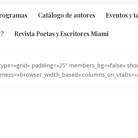
rogramas
Catálogo de autores
Eventos y t
r?
Revista Poetas y Escritores Miami
type=»grid» padding=»25″ members_bg=»false» sho
eness=»browser_width_based» columns_on_vtabs=»