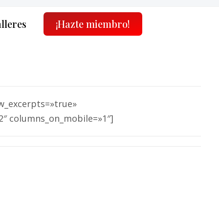
alleres
¡Hazte miembro!
w_excerpts=»true»
2″ columns_on_mobile=»1″]