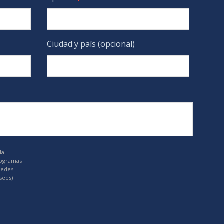
Ciudad y país (opcional)
la
rogramas
uedes
sees)