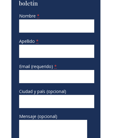
boletín
Nombre
*
Apellido
*
Email (requerido)
*
Ciudad y país (opcional)
Mensaje (opcional)