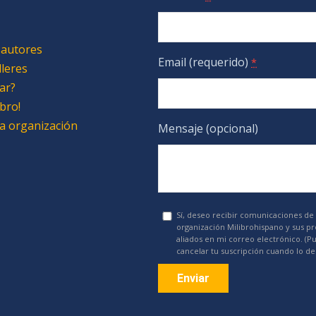
 autores
Email (requerido)
*
lleres
ar?
bro!
 la organización
Mensaje (opcional)
Sí, deseo recibir comunicaciones de 
organización Milibrohispano y sus p
aliados en mi correo electrónico. (P
cancelar tu suscripción cuando lo de
Constant